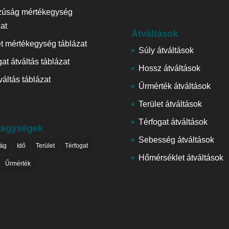
zúság mértékegység
zat
Átváltások
et mértékegység táblázat
Súly átváltások
at átváltás táblázat
Hossz átváltások
váltás táblázat
Űrmérték átváltások
Terület átváltások
Térfogat átváltások
kegységek
Sebesség átváltások
ág
Idő
Terület
Térfogat
Hőmérséklet átváltások
Űrmérték