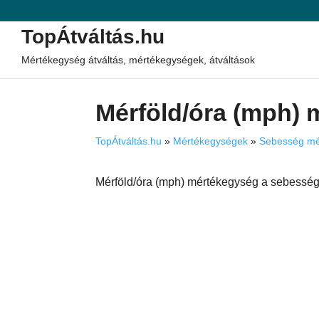
TopÁtváltás.hu
Mértékegység átváltás, mértékegységek, átváltások
Mérföld/óra (mph)
TopÁtváltás.hu
»
Mértékegységek
»
Sebesség mé
Mérföld/óra (mph) mértékegység a sebessé