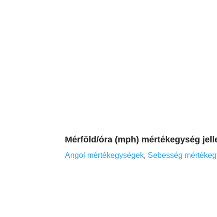
Mérföld/óra (mph) mértékegység jel
Angol mértékegységek
Sebesség mértéke
,