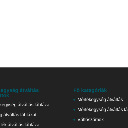
egység átváltás
Fő kategóriák
atok
Mértékegység átváltás
kegység átváltás táblázat
Mértékegység átváltás tá
 átváltás táblázat
Váltószámok
ték átváltás táblázat