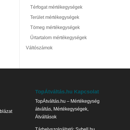
Térfogat mértékegységek
Terület mértékegységek
Tömeg mértékegységek
Űrtartalom mértékegységek
Váltószámok
TopÁtváltás.hu Kapcsolat
TopÁtváltás.hu – Mértékegység
átváltás, Mértékegységek,
blázat
Átváltások
Tárhelyszolgáltató:
Sybell.hu