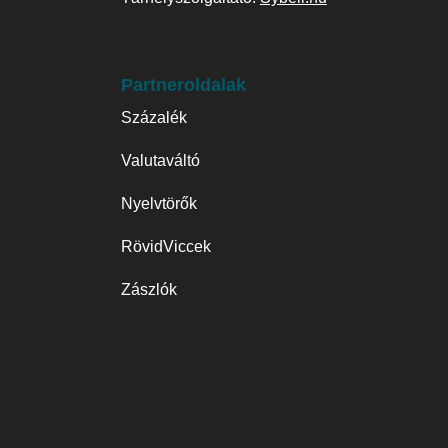
Partneroldalak
Százalék
Valutaváltó
Nyelvtörők
RövidViccek
Zászlók