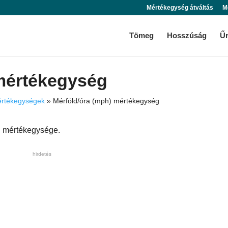
Mértékegység átváltás
M
Tömeg
Hosszúság
Ű
 mértékegység
rtékegységek
»
Mérföld/óra (mph) mértékegység
g mértékegysége.
hirdetés