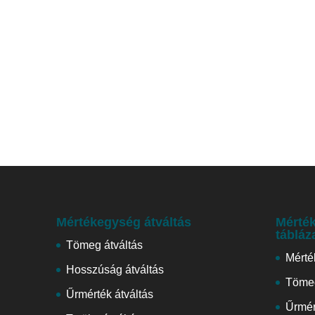
Mértékegység átváltás
Mérték
tábláz
Tömeg átváltás
Mérté
Hosszúság átváltás
Tömeg
Űrmérték átváltás
Űrmér