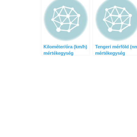
Kilométer/óra (km/h)
Tengeri mérföld (nm
mértékegység
mértékegység