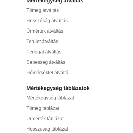
Mértékegység átváltás
Tömeg átváltás
Hosszúság átváltás
Űrmérték átváltás
Terület átváltás
Térfogat átváltás
Sebesség átváltás
Hőmérséklet átváltó
Mértékegység táblázatok
Mértékegység táblázat
Tömeg táblázat
Űrmérték táblázat
Hosszúság táblázat