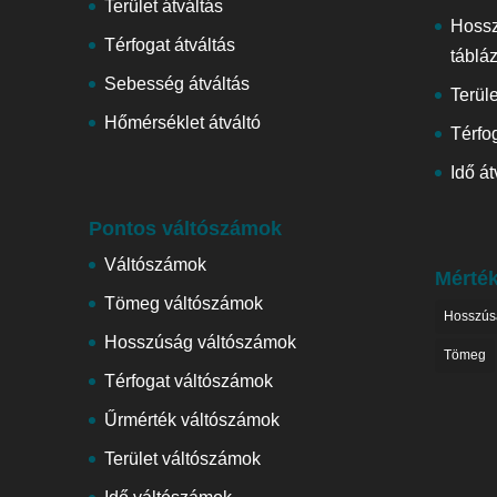
Terület átváltás
Hoss
Térfogat átváltás
táblá
Sebesség átváltás
Terül
Hőmérséklet átváltó
Térfog
Idő át
Pontos váltószámok
Váltószámok
Mérté
Tömeg váltószámok
Hosszús
Hosszúság váltószámok
Tömeg
Térfogat váltószámok
Űrmérték váltószámok
Terület váltószámok