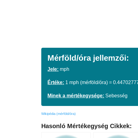
Mérföld/óra jellemzői:
Jele:
mph
Értéke:
1 mph (mérföld/óra) = 0.4470277
Minek a mértékegysége:
Sebesség
Wikipédia (mérföld/óra)
Hasonló Mértékegység Cikkek: