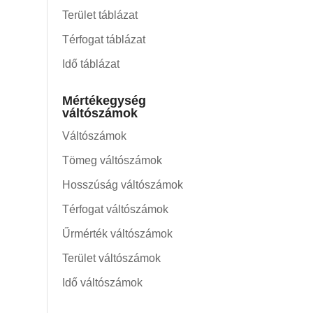
Terület táblázat
Térfogat táblázat
Idő táblázat
Mértékegység
váltószámok
Váltószámok
Tömeg váltószámok
Hosszúság váltószámok
Térfogat váltószámok
Űrmérték váltószámok
Terület váltószámok
Idő váltószámok