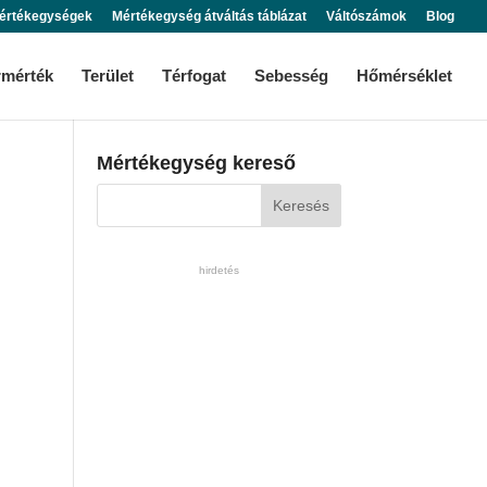
értékegységek
Mértékegység átváltás táblázat
Váltószámok
Blog
rmérték
Terület
Térfogat
Sebesség
Hőmérséklet
Mértékegység kereső
hirdetés