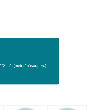
778 m/s (méter/másodperc)