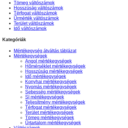
Tömeg váltószámok
Hosszúság váltószámok
Térfogat váltószámok
Űrmérték váltószámok
Terület váltószámok
Idő váltószámok
Kategóriák
Mértékegység átváltás táblázat
Mértékegységek
Angol mértékegységek
Hőmérséklet mértékegységek
Hosszúság mértékegységek
Idő mértékegységek
Konyhai mértékegységek
Nyomás mértékegységek
Sebesség mértékegységek
SI mértékegységek
Teljesítmény mértékegységek
Térfogat mértékegységek
Terület mértékegységek
Tömeg mértékegységek
Űrtartalom mértékegységek
Váltószámok