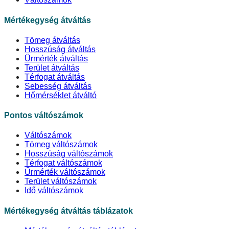
Mértékegység átváltás
Tömeg átváltás
Hosszúság átváltás
Űrmérték átváltás
Terület átváltás
Térfogat átváltás
Sebesség átváltás
Hőmérséklet átváltó
Pontos váltószámok
Váltószámok
Tömeg váltószámok
Hosszúság váltószámok
Térfogat váltószámok
Űrmérték váltószámok
Terület váltószámok
Idő váltószámok
Mértékegység átváltás táblázatok