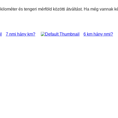
i kilométer és tengeri mérföld közötti átváltást. Ha még vannak 
7 nmi hány km?
6 km hány nmi?