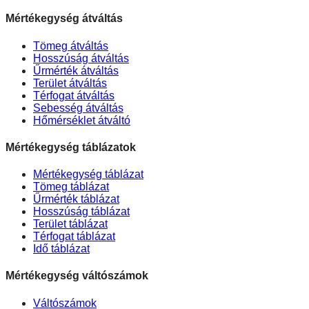
Mértékegység átváltás
Tömeg átváltás
Hosszúság átváltás
Űrmérték átváltás
Terület átváltás
Térfogat átváltás
Sebesség átváltás
Hőmérséklet átváltó
Mértékegység táblázatok
Mértékegység táblázat
Tömeg táblázat
Űrmérték táblázat
Hosszúság táblázat
Terület táblázat
Térfogat táblázat
Idő táblázat
Mértékegység váltószámok
Váltószámok