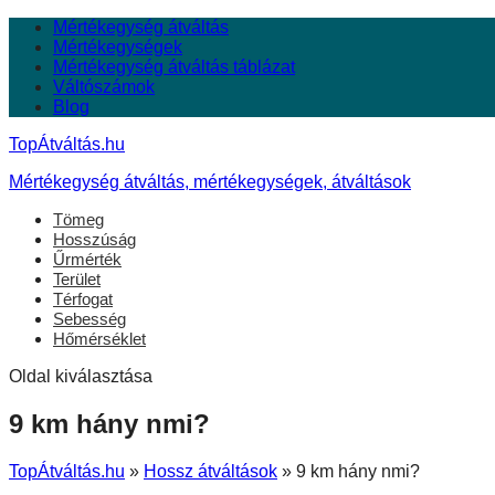
Mértékegység átváltás
Mértékegységek
Mértékegység átváltás táblázat
Váltószámok
Blog
TopÁtváltás.hu
Mértékegység átváltás, mértékegységek, átváltások
Tömeg
Hosszúság
Űrmérték
Terület
Térfogat
Sebesség
Hőmérséklet
Oldal kiválasztása
9 km hány nmi?
TopÁtváltás.hu
»
Hossz átváltások
»
9 km hány nmi?