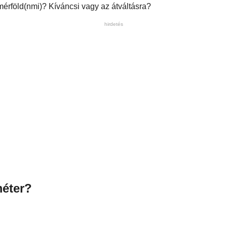
mérföld(nmi)? Kíváncsi vagy az átváltásra?
hirdetés
méter?