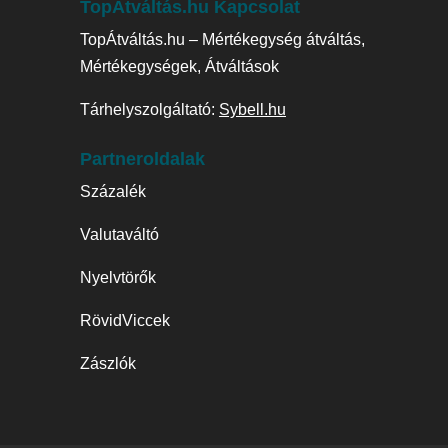
TopÁtváltás.hu Kapcsolat
TopÁtváltás.hu – Mértékegység átváltás,
Mértékegységek, Átváltások
Tárhelyszolgáltató:
Sybell.hu
Partneroldalak
Százalék
Valutaváltó
Nyelvtörők
RövidViccek
Zászlók