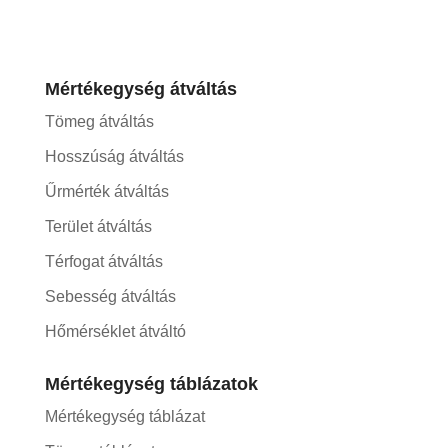
Mértékegység átváltás
Tömeg átváltás
Hosszúság átváltás
Űrmérték átváltás
Terület átváltás
Térfogat átváltás
Sebesség átváltás
Hőmérséklet átváltó
Mértékegység táblázatok
Mértékegység táblázat