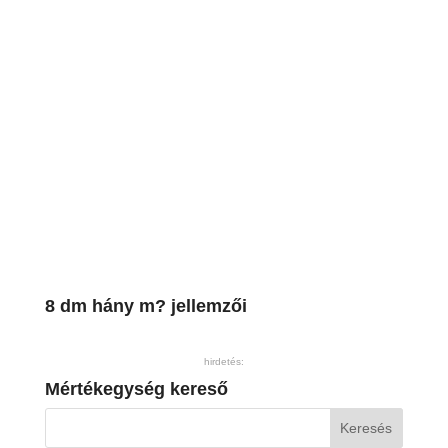
8 dm hány m? jellemzői
hirdetés:
Mértékegység kereső