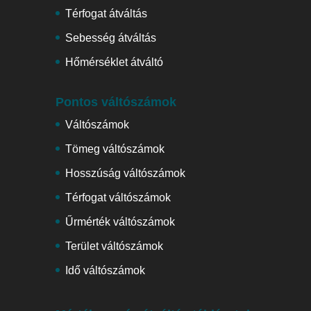
Térfogat átváltás
Sebesség átváltás
Hőmérséklet átváltó
Pontos váltószámok
Váltószámok
Tömeg váltószámok
Hosszúság váltószámok
Térfogat váltószámok
Űrmérték váltószámok
Terület váltószámok
Idő váltószámok