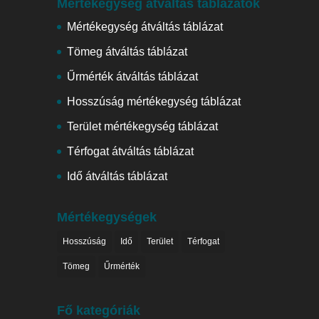
Mértékegység átváltás táblázatok
Mértékegység átváltás táblázat
Tömeg átváltás táblázat
Űrmérték átváltás táblázat
Hosszúság mértékegység táblázat
Terület mértékegység táblázat
Térfogat átváltás táblázat
Idő átváltás táblázat
Mértékegységek
Hosszúság
Idő
Terület
Térfogat
Tömeg
Űrmérték
Fő kategóriák