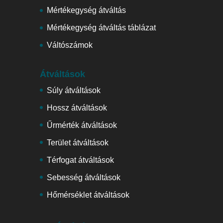
Mértékegység átváltás
Mértékegység átváltás táblázat
Váltószámok
Átváltások
Súly átváltások
Hossz átváltások
Űrmérték átváltások
Terület átváltások
Térfogat átváltások
Sebesség átváltások
Hőmérséklet átváltások