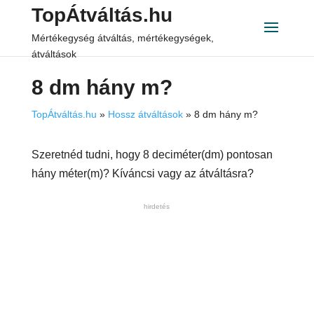
TopÁtváltás.hu
Mértékegység átváltás, mértékegységek,
átváltások
8 dm hány m?
TopÁtváltás.hu
»
Hossz átváltások
»
8 dm hány m?
Szeretnéd tudni, hogy 8 deciméter(dm) pontosan
hány méter(m)? Kíváncsi vagy az átváltásra?
hirdetés