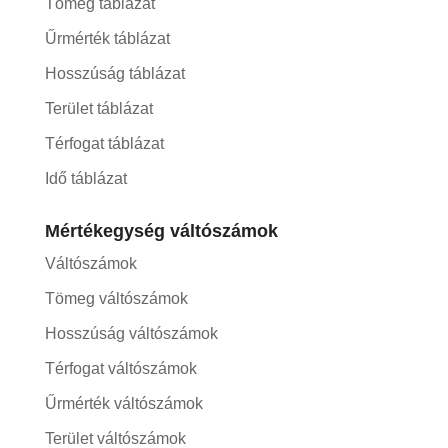
Tömeg táblázat
Űrmérték táblázat
Hosszúság táblázat
Terület táblázat
Térfogat táblázat
Idő táblázat
Mértékegység váltószámok
Váltószámok
Tömeg váltószámok
Hosszúság váltószámok
Térfogat váltószámok
Űrmérték váltószámok
Terület váltószámok