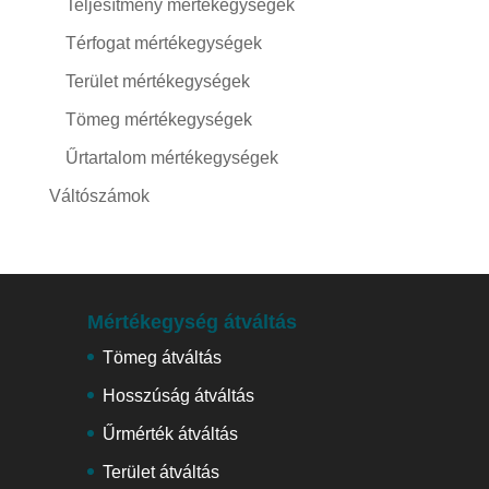
Teljesítmény mértékegységek
Térfogat mértékegységek
Terület mértékegységek
Tömeg mértékegységek
Űrtartalom mértékegységek
Váltószámok
Mértékegység átváltás
Tömeg átváltás
Hosszúság átváltás
Űrmérték átváltás
Terület átváltás