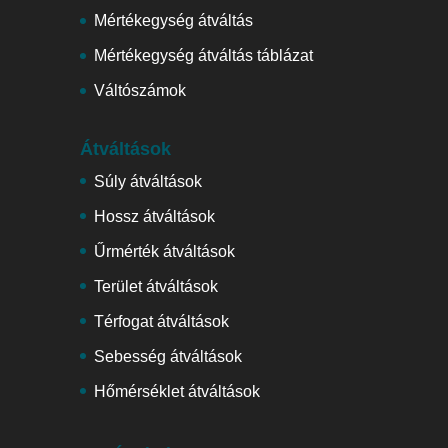
Mértékegység átváltás
Mértékegység átváltás táblázat
Váltószámok
Átváltások
Súly átváltások
Hossz átváltások
Űrmérték átváltások
Terület átváltások
Térfogat átváltások
Sebesség átváltások
Hőmérséklet átváltások