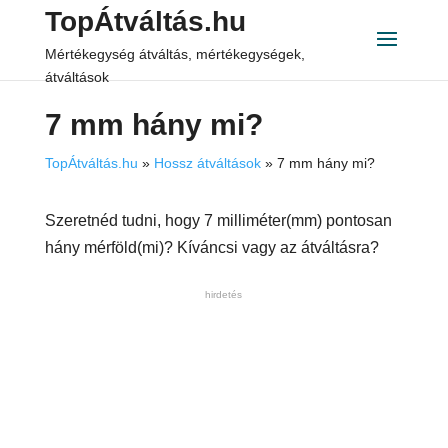
TopÁtváltás.hu
Mértékegység átváltás, mértékegységek,
átváltások
7 mm hány mi?
TopÁtváltás.hu
»
Hossz átváltások
»
7 mm hány mi?
Szeretnéd tudni, hogy 7 milliméter(mm) pontosan
hány mérföld(mi)? Kíváncsi vagy az átváltásra?
hirdetés