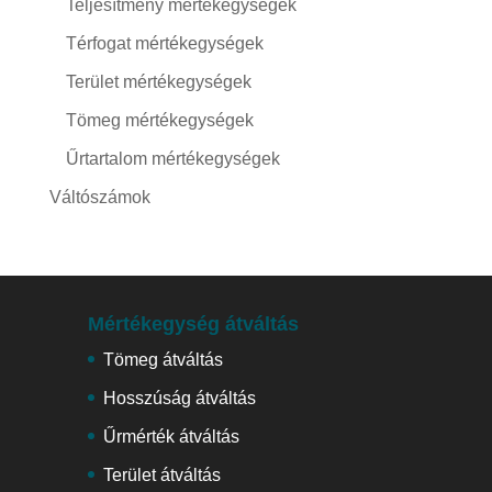
Teljesítmény mértékegységek
Térfogat mértékegységek
Terület mértékegységek
Tömeg mértékegységek
Űrtartalom mértékegységek
Váltószámok
Mértékegység átváltás
Tömeg átváltás
Hosszúság átváltás
Űrmérték átváltás
Terület átváltás