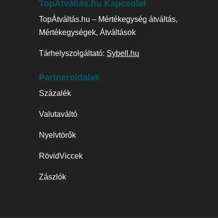
TopÁtváltás.hu Kapcsolat
TopÁtváltás.hu – Mértékegység átváltás,
Mértékegységek, Átváltások
Tárhelyszolgáltató:
Sybell.hu
Partneroldalak
Százalék
Valutaváltó
Nyelvtörők
RövidViccek
Zászlók