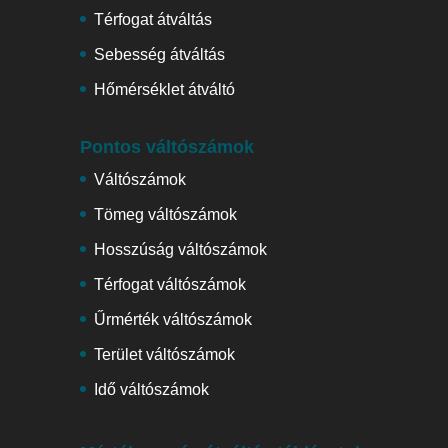
Térfogat átváltás
Sebesség átváltás
Hőmérséklet átváltó
Pontos váltószámok
Váltószámok
Tömeg váltószámok
Hosszúság váltószámok
Térfogat váltószámok
Űrmérték váltószámok
Terület váltószámok
Idő váltószámok