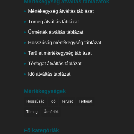
Mértékegység átváltás táblázatok
Mértékegység átváltás táblázat
Tömeg átváltás táblázat
Űrmérték átváltás táblázat
Hosszúság mértékegység táblázat
Terület mértékegység táblázat
Térfogat átváltás táblázat
Idő átváltás táblázat
Mértékegységek
Hosszúság
Idő
Terület
Térfogat
Tömeg
Űrmérték
Fő kategóriák