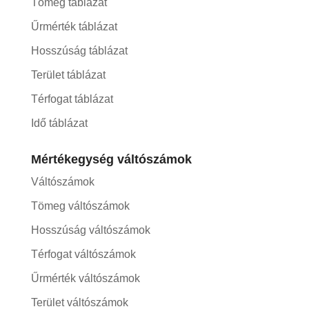
Tömeg táblázat
Űrmérték táblázat
Hosszúság táblázat
Terület táblázat
Térfogat táblázat
Idő táblázat
Mértékegység váltószámok
Váltószámok
Tömeg váltószámok
Hosszúság váltószámok
Térfogat váltószámok
Űrmérték váltószámok
Terület váltószámok