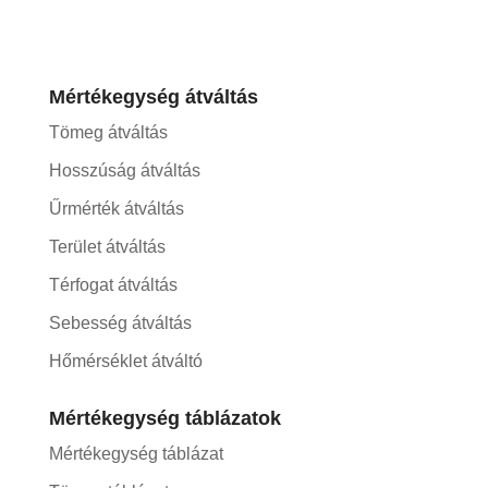
Mértékegység átváltás
Tömeg átváltás
Hosszúság átváltás
Űrmérték átváltás
Terület átváltás
Térfogat átváltás
Sebesség átváltás
Hőmérséklet átváltó
Mértékegység táblázatok
Mértékegység táblázat