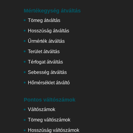
Mértékegység átváltás
Tömeg átváltás
Hosszúság átváltás
Űrmérték átváltás
Terület átváltás
Térfogat átváltás
Sebesség átváltás
Hőmérséklet átváltó
Pontos váltószámok
Váltószámok
Tömeg váltószámok
Hosszúság váltószámok