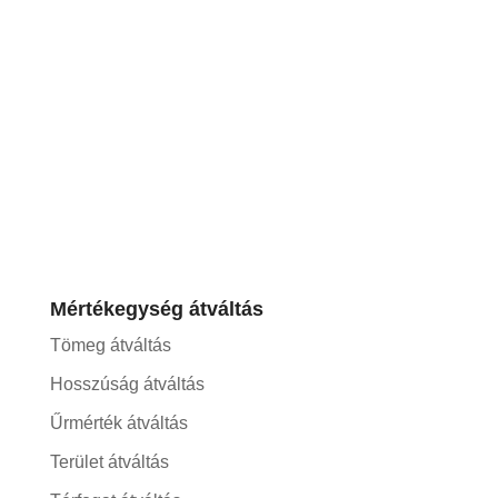
Mértékegység átváltás
Tömeg átváltás
Hosszúság átváltás
Űrmérték átváltás
Terület átváltás