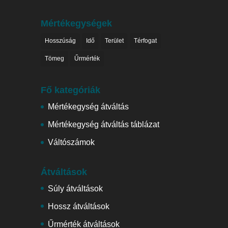
Mértékegységek
Hosszúság
Idő
Terület
Térfogat
Tömeg
Űrmérték
Fő kategóriák
Mértékegység átváltás
Mértékegység átváltás táblázat
Váltószámok
Átváltások
Súly átváltások
Hossz átváltások
Űrmérték átváltások