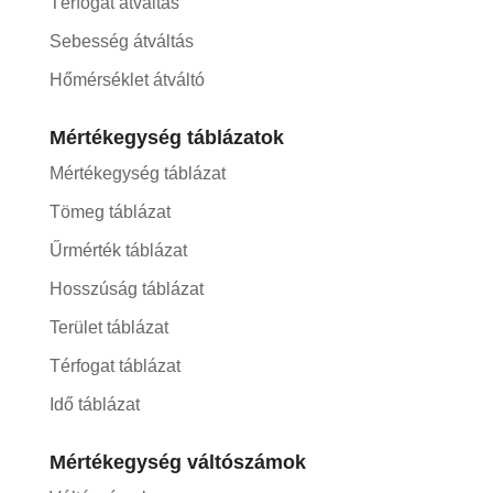
Térfogat átváltás
Sebesség átváltás
Hőmérséklet átváltó
Mértékegység táblázatok
Mértékegység táblázat
Tömeg táblázat
Űrmérték táblázat
Hosszúság táblázat
Terület táblázat
Térfogat táblázat
Idő táblázat
Mértékegység váltószámok