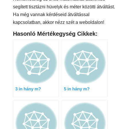
segített tisztázni hüvelyk és méter közötti átváltást.
Ha még vannak kérdéseid átváltással
kapcsolatban, akkor nézz szét a weboldalon!
Hasonló Mértékegység Cikkek:
3 in hány m?
5 in hány m?