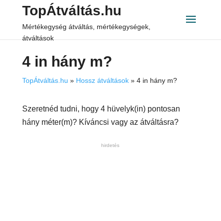
TopÁtváltás.hu
Mértékegység átváltás, mértékegységek,
átváltások
4 in hány m?
TopÁtváltás.hu
»
Hossz átváltások
»
4 in hány m?
Szeretnéd tudni, hogy 4 hüvelyk(in) pontosan
hány méter(m)? Kíváncsi vagy az átváltásra?
hirdetés