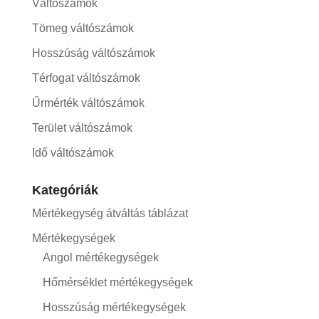
Váltószámok
Tömeg váltószámok
Hosszúság váltószámok
Térfogat váltószámok
Űrmérték váltószámok
Terület váltószámok
Idő váltószámok
Kategóriák
Mértékegység átváltás táblázat
Mértékegységek
Angol mértékegységek
Hőmérséklet mértékegységek
Hosszúság mértékegységek