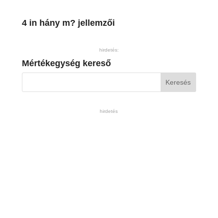
4 in hány m? jellemzői
hirdetés:
Mértékegység kereső
hirdetés