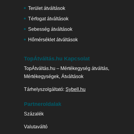
Terület átváltások
Térfogat átváltások
Sebesség átváltások
Hőmérséklet átváltások
TopÁtváltás.hu Kapcsolat
TopÁtváltás.hu – Mértékegység átváltás,
Mértékegységek, Átváltások
Tárhelyszolgáltató:
Sybell.hu
Partneroldalak
Százalék
Valutaváltó