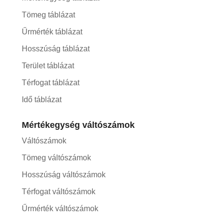
Tömeg táblázat
Űrmérték táblázat
Hosszúság táblázat
Terület táblázat
Térfogat táblázat
Idő táblázat
Mértékegység váltószámok
Váltószámok
Tömeg váltószámok
Hosszúság váltószámok
Térfogat váltószámok
Űrmérték váltószámok