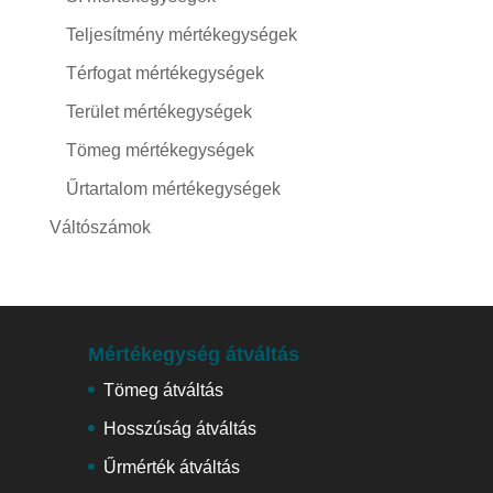
Teljesítmény mértékegységek
Térfogat mértékegységek
Terület mértékegységek
Tömeg mértékegységek
Űrtartalom mértékegységek
Váltószámok
Mértékegység átváltás
Tömeg átváltás
Hosszúság átváltás
Űrmérték átváltás