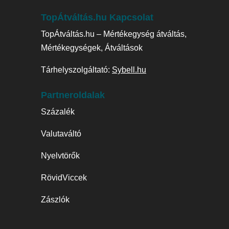
TopÁtváltás.hu Kapcsolat
TopÁtváltás.hu – Mértékegység átváltás,
Mértékegységek, Átváltások
Tárhelyszolgáltató:
Sybell.hu
Partneroldalak
Százalék
Valutaváltó
Nyelvtörők
RövidViccek
Zászlók