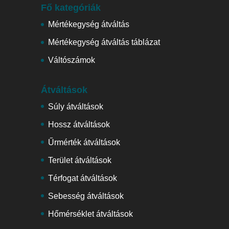
Fő kategóriák
Mértékegység átváltás
Mértékegység átváltás táblázat
Váltószámok
Átváltások
Súly átváltások
Hossz átváltások
Űrmérték átváltások
Terület átváltások
Térfogat átváltások
Sebesség átváltások
Hőmérséklet átváltások