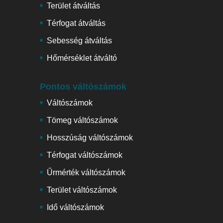
Terület átváltás
Térfogat átváltás
Sebesség átváltás
Hőmérséklet átváltó
Pontos váltószámok
Váltószámok
Tömeg váltószámok
Hosszúság váltószámok
Térfogat váltószámok
Űrmérték váltószámok
Terület váltószámok
Idő váltószámok