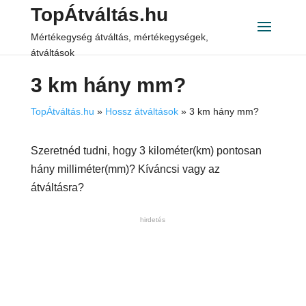
TopÁtváltás.hu
Mértékegység átváltás, mértékegységek,
átváltások
3 km hány mm?
TopÁtváltás.hu
»
Hossz átváltások
»
3 km hány mm?
Szeretnéd tudni, hogy 3 kilométer(km) pontosan
hány milliméter(mm)? Kíváncsi vagy az
átváltásra?
hirdetés