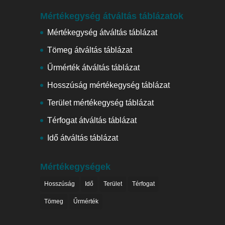
Mértékegység átváltás táblázatok
Mértékegység átváltás táblázat
Tömeg átváltás táblázat
Űrmérték átváltás táblázat
Hosszúság mértékegység táblázat
Terület mértékegység táblázat
Térfogat átváltás táblázat
Idő átváltás táblázat
Mértékegységek
Hosszúság
Idő
Terület
Térfogat
Tömeg
Űrmérték