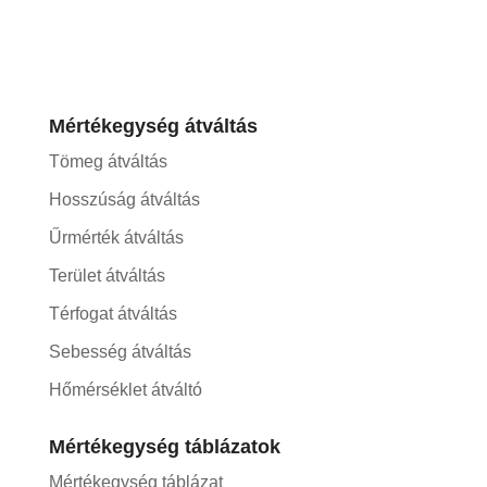
Mértékegység átváltás
Tömeg átváltás
Hosszúság átváltás
Űrmérték átváltás
Terület átváltás
Térfogat átváltás
Sebesség átváltás
Hőmérséklet átváltó
Mértékegység táblázatok
Mértékegység táblázat