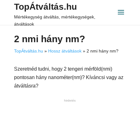
TopÁtváltás.hu
Mértékegység átváltás, mértékegységek,
átváltások
2 nmi hány nm?
TopÁtváltás.hu
»
Hossz átváltások
»
2 nmi hány nm?
Szeretnéd tudni, hogy 2 tengeri mérföld(nmi)
pontosan hány nanométer(nm)? Kíváncsi vagy az
átváltásra?
hirdetés