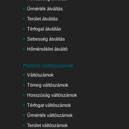
Űrmérték átváltás
Terület átváltás
Térfogat átváltás
Sebesség átváltás
Hőmérséklet átváltó
Pontos váltószámok
Váltószámok
Tömeg váltószámok
Hosszúság váltószámok
Térfogat váltószámok
Űrmérték váltószámok
Terület váltószámok