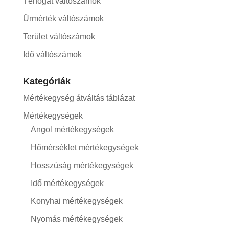
Térfogat váltószámok
Űrmérték váltószámok
Terület váltószámok
Idő váltószámok
Kategóriák
Mértékegység átváltás táblázat
Mértékegységek
Angol mértékegységek
Hőmérséklet mértékegységek
Hosszúság mértékegységek
Idő mértékegységek
Konyhai mértékegységek
Nyomás mértékegységek