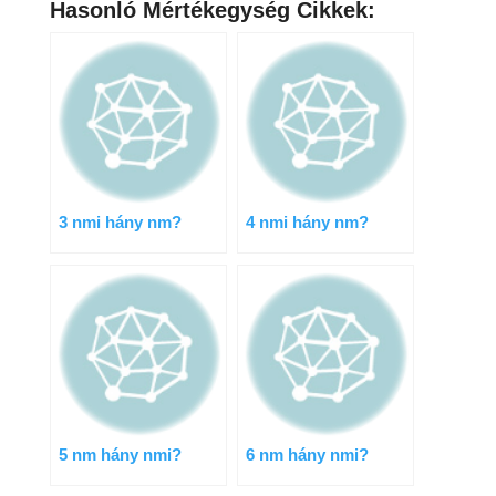
Hasonló Mértékegység Cikkek:
3 nmi hány nm?
4 nmi hány nm?
5 nm hány nmi?
6 nm hány nmi?