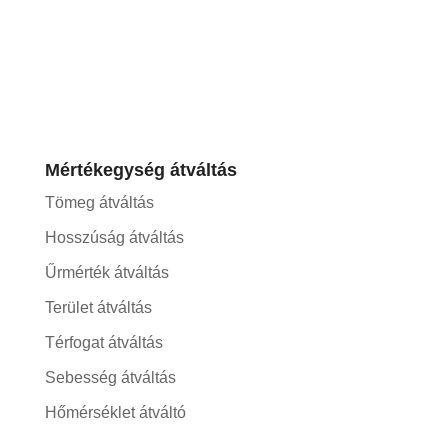
Mértékegység átváltás
Tömeg átváltás
Hosszúság átváltás
Űrmérték átváltás
Terület átváltás
Térfogat átváltás
Sebesség átváltás
Hőmérséklet átváltó