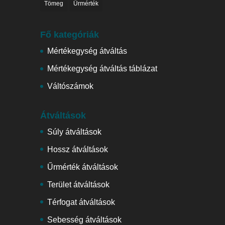
Tömeg
Űrmérték
Fő kategóriák
Mértékegység átváltás
Mértékegység átváltás táblázat
Váltószámok
Átváltások
Súly átváltások
Hossz átváltások
Űrmérték átváltások
Terület átváltások
Térfogat átváltások
Sebesség átváltások