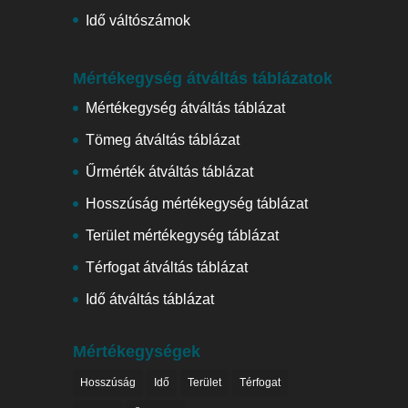
Idő váltószámok
Mértékegység átváltás táblázatok
Mértékegység átváltás táblázat
Tömeg átváltás táblázat
Űrmérték átváltás táblázat
Hosszúság mértékegység táblázat
Terület mértékegység táblázat
Térfogat átváltás táblázat
Idő átváltás táblázat
Mértékegységek
Hosszúság
Idő
Terület
Térfogat