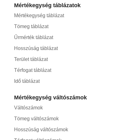
Mértékegység táblázatok
Mértékegység táblázat
Tömeg táblázat
Űrmérték táblázat
Hosszúság táblázat
Terület táblázat
Térfogat táblázat
Idő táblázat
Mértékegység váltószámok
Váltószámok
Tömeg váltószámok
Hosszúság váltószámok