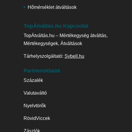
Hőmérséklet átváltások
TopÁtváltás.hu Kapcsolat
TopÁtváltás.hu – Mértékegység átváltás,
Mértékegységek, Átváltások
Tárhelyszolgáltató:
Sybell.hu
Partneroldalak
Százalék
Valutaváltó
Nyelvtörők
RövidViccek
Zászlók