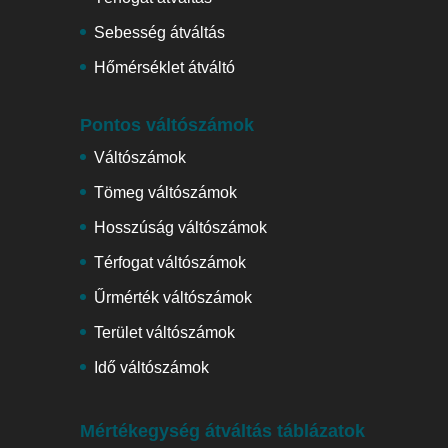
Sebesség átváltás
Hőmérséklet átváltó
Pontos váltószámok
Váltószámok
Tömeg váltószámok
Hosszúság váltószámok
Térfogat váltószámok
Űrmérték váltószámok
Terület váltószámok
Idő váltószámok
Mértékegység átváltás táblázatok