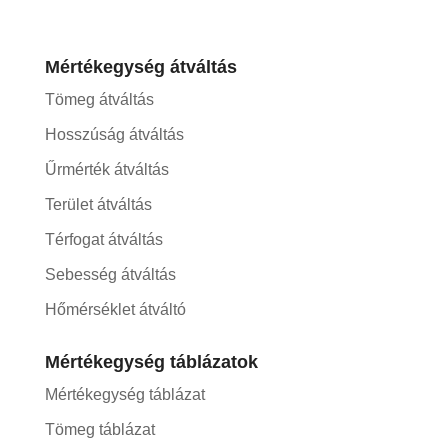
Mértékegység átváltás
Tömeg átváltás
Hosszúság átváltás
Űrmérték átváltás
Terület átváltás
Térfogat átváltás
Sebesség átváltás
Hőmérséklet átváltó
Mértékegység táblázatok
Mértékegység táblázat
Tömeg táblázat