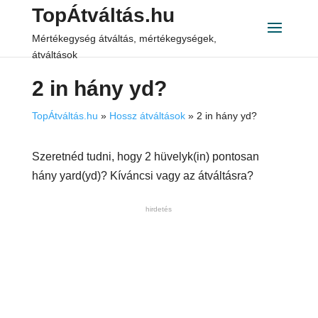
TopÁtváltás.hu
Mértékegység átváltás, mértékegységek,
átváltások
2 in hány yd?
TopÁtváltás.hu
»
Hossz átváltások
»
2 in hány yd?
Szeretnéd tudni, hogy 2 hüvelyk(in) pontosan
hány yard(yd)? Kíváncsi vagy az átváltásra?
hirdetés