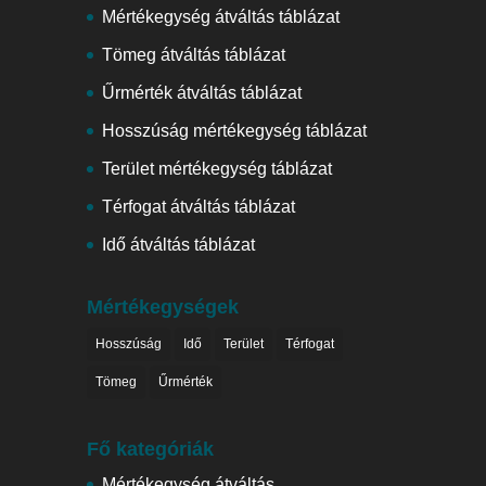
Mértékegység átváltás táblázat
Tömeg átváltás táblázat
Űrmérték átváltás táblázat
Hosszúság mértékegység táblázat
Terület mértékegység táblázat
Térfogat átváltás táblázat
Idő átváltás táblázat
Mértékegységek
Hosszúság
Idő
Terület
Térfogat
Tömeg
Űrmérték
Fő kategóriák
Mértékegység átváltás