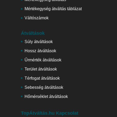
Mértékegység átváltás táblázat
Váltószámok
Átváltások
Súly átváltások
Hossz átváltások
Űrmérték átváltások
Terület átváltások
Térfogat átváltások
Sebesség átváltások
Hőmérséklet átváltások
TopÁtváltás.hu Kapcsolat