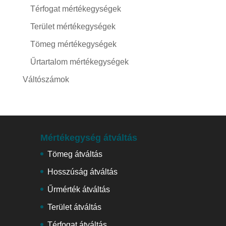
Térfogat mértékegységek
Terület mértékegységek
Tömeg mértékegységek
Űrtartalom mértékegységek
Váltószámok
Mértékegység átváltás
Tömeg átváltás
Hosszúság átváltás
Űrmérték átváltás
Terület átváltás
Térfogat átváltás