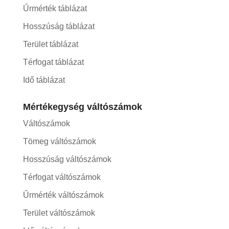
Űrmérték táblázat
Hosszúság táblázat
Terület táblázat
Térfogat táblázat
Idő táblázat
Mértékegység váltószámok
Váltószámok
Tömeg váltószámok
Hosszúság váltószámok
Térfogat váltószámok
Űrmérték váltószámok
Terület váltószámok