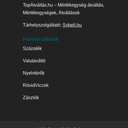
TopÁtváltás.hu – Mértékegység átváltás,
Mértékegységek, Átváltások
Tárhelyszolgáltató:
Sybell.hu
Partneroldalak
Százalék
Valutaváltó
Nyelvtörők
RövidViccek
Zászlók