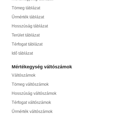
Tömeg táblázat
Űrmérték táblázat
Hosszúság táblázat
Terület táblázat
Térfogat táblázat
Idő táblázat
Mértékegység váltószámok
Váltószámok
Tömeg váltószámok
Hosszúság váltószámok
Térfogat váltószámok
Űrmérték váltószámok