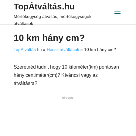
TopÁtváltás.hu
Mértékegység átváltás, mértékegységek,
átváltások
10 km hány cm?
TopÁtváltás.hu
»
Hossz átváltások
»
10 km hány cm?
Szeretnéd tudni, hogy 10 kilométer(km) pontosan
hány centiméter(cm)? Kíváncsi vagy az
átváltásra?
hirdetés