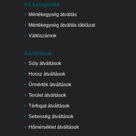
Fő kategóriák
Mértékegység átváltás
Mértékegység átváltás táblázat
Váltószámok
Átváltások
Súly átváltások
Hossz átváltások
Űrmérték átváltások
Terület átváltások
Térfogat átváltások
Sebesség átváltások
Hőmérséklet átváltások