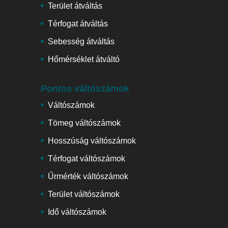
Terület átváltás
Térfogat átváltás
Sebesség átváltás
Hőmérséklet átváltó
Pontos váltószámok
Váltószámok
Tömeg váltószámok
Hosszúság váltószámok
Térfogat váltószámok
Űrmérték váltószámok
Terület váltószámok
Idő váltószámok