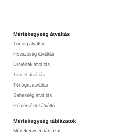
Mértékegység átváltás
Tömeg átváltás
Hosszúság átváltás
Űrmérték átváltás
Terület átváltás
Térfogat átváltás
Sebesség átváltás
Hőmérséklet átváltó
Mértékegység táblázatok
Mértékegység táblázat