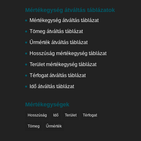
Mértékegység átváltás táblázatok
Mértékegység átváltás táblázat
Tömeg átváltás táblázat
Űrmérték átváltás táblázat
Hosszúság mértékegység táblázat
Terület mértékegység táblázat
Térfogat átváltás táblázat
Idő átváltás táblázat
Mértékegységek
Hosszúság
Idő
Terület
Térfogat
Tömeg
Űrmérték