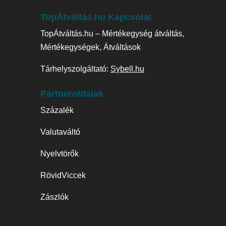
TopÁtváltás.hu Kapcsolat
TopÁtváltás.hu – Mértékegység átváltás,
Mértékegységek, Átváltások
Tárhelyszolgáltató:
Sybell.hu
Partneroldalak
Százalék
Valutaváltó
Nyelvtörők
RövidViccek
Zászlók