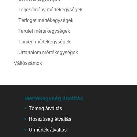
Teljesítmény mértékegységek
Térfogat mértékegységek
Terület mértékegységek
Tömeg mértékegységek
Űrtartalom mértékegységek
Váltószámok
Mértékegység átváltás
Tömeg átváltás
Hosszúság átváltás
Űrmérték átváltás