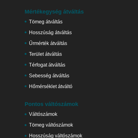
Mértékegység átváltás
Tömeg átváltás
Hosszúság átváltás
Űrmérték átváltás
Terület átváltás
Térfogat átváltás
Sebesség átváltás
Hőmérséklet átváltó
Pontos váltószámok
Váltószámok
Tömeg váltószámok
Hosszúság váltószámok