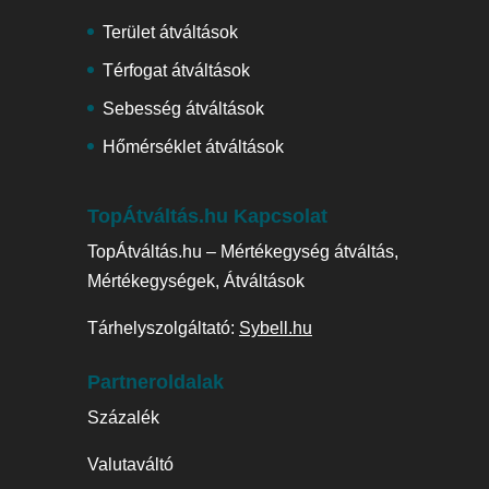
Terület átváltások
Térfogat átváltások
Sebesség átváltások
Hőmérséklet átváltások
TopÁtváltás.hu Kapcsolat
TopÁtváltás.hu – Mértékegység átváltás,
Mértékegységek, Átváltások
Tárhelyszolgáltató:
Sybell.hu
Partneroldalak
Százalék
Valutaváltó