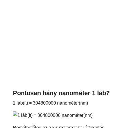
Pontosan hány nanométer 1 láb?
1 láb(ft) = 304800000 nanométer(nm)
Remélhetőleg ez a kis matematikai áttekintés