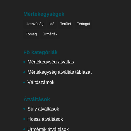
Mértékegységek
Hosszúság
Idő
Terület
Térfogat
Tömeg
Űrmérték
Fő kategóriák
Mértékegység átváltás
Mértékegység átváltás táblázat
Váltószámok
Átváltások
Súly átváltások
Hossz átváltások
Űrmérték átváltások