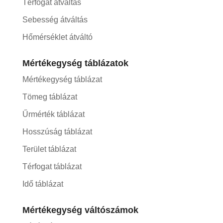
Térfogat átváltás
Sebesség átváltás
Hőmérséklet átváltó
Mértékegység táblázatok
Mértékegység táblázat
Tömeg táblázat
Űrmérték táblázat
Hosszúság táblázat
Terület táblázat
Térfogat táblázat
Idő táblázat
Mértékegység váltószámok