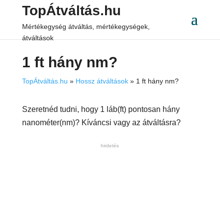
TopÁtváltás.hu
Mértékegység átváltás, mértékegységek,
átváltások
1 ft hány nm?
TopÁtváltás.hu
»
Hossz átváltások
»
1 ft hány nm?
Szeretnéd tudni, hogy 1 láb(ft) pontosan hány
nanométer(nm)? Kíváncsi vagy az átváltásra?
hirdetés