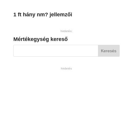
1 ft hány nm? jellemzői
hirdetés:
Mértékegység kereső
hirdetés