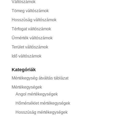
Váltószámok
Tömeg váltószámok
Hosszúság váltószámok
Térfogat váltószámok
Űrmérték váltószámok
Terület váltószámok
Idő váltószámok
Kategóriák
Mértékegység átváltás táblázat
Mértékegységek
Angol mértékegységek
Hőmérséklet mértékegységek
Hosszúság mértékegységek