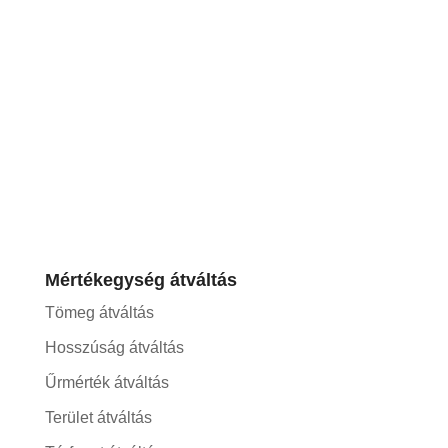
Mértékegység átváltás
Tömeg átváltás
Hosszúság átváltás
Űrmérték átváltás
Terület átváltás