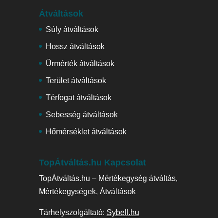
Átváltások
Súly átváltások
Hossz átváltások
Űrmérték átváltások
Terület átváltások
Térfogat átváltások
Sebesség átváltások
Hőmérséklet átváltások
TopÁtváltás.hu Kapcsolat
TopÁtváltás.hu – Mértékegység átváltás,
Mértékegységek, Átváltások
Tárhelyszolgáltató:
Sybell.hu