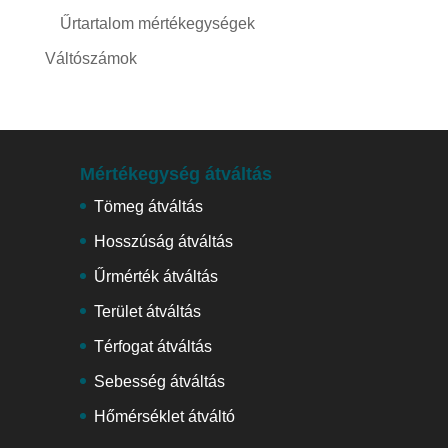
Űrtartalom mértékegységek
Váltószámok
Mértékegység átváltás
Tömeg átváltás
Hosszúság átváltás
Űrmérték átváltás
Terület átváltás
Térfogat átváltás
Sebesség átváltás
Hőmérséklet átváltó