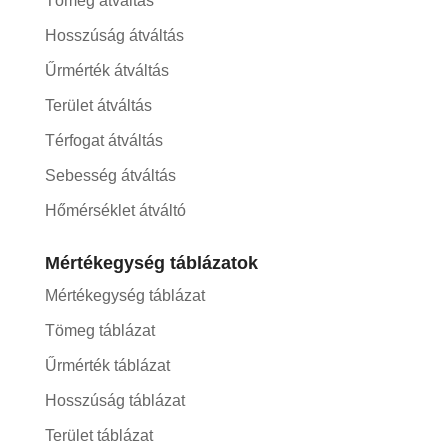
Tömeg átváltás
Hosszúság átváltás
Űrmérték átváltás
Terület átváltás
Térfogat átváltás
Sebesség átváltás
Hőmérséklet átváltó
Mértékegység táblázatok
Mértékegység táblázat
Tömeg táblázat
Űrmérték táblázat
Hosszúság táblázat
Terület táblázat