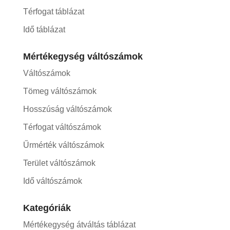
Térfogat táblázat
Idő táblázat
Mértékegység váltószámok
Váltószámok
Tömeg váltószámok
Hosszúság váltószámok
Térfogat váltószámok
Űrmérték váltószámok
Terület váltószámok
Idő váltószámok
Kategóriák
Mértékegység átváltás táblázat