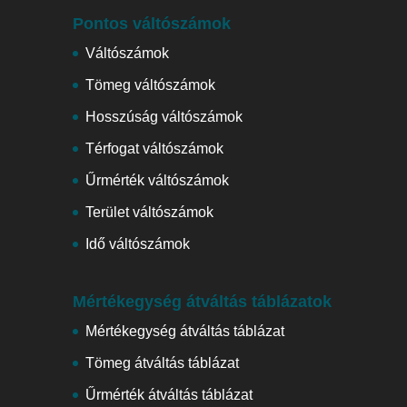
Pontos váltószámok
Váltószámok
Tömeg váltószámok
Hosszúság váltószámok
Térfogat váltószámok
Űrmérték váltószámok
Terület váltószámok
Idő váltószámok
Mértékegység átváltás táblázatok
Mértékegység átváltás táblázat
Tömeg átváltás táblázat
Űrmérték átváltás táblázat