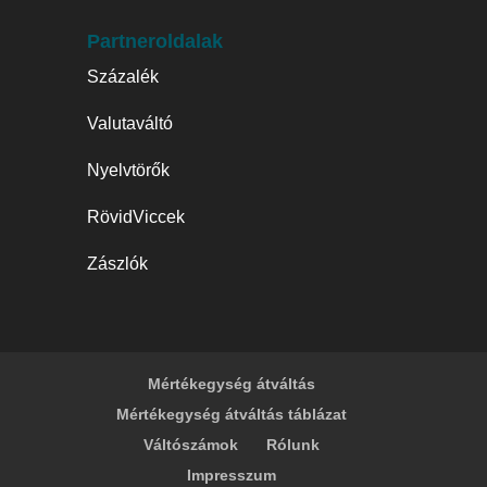
Partneroldalak
Százalék
Valutaváltó
Nyelvtörők
RövidViccek
Zászlók
Mértékegység átváltás
Mértékegység átváltás táblázat
Váltószámok
Rólunk
Impresszum