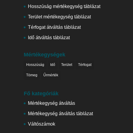
Hosszúság mértékegység táblázat
Terület mértékegység táblázat
Térfogat átváltás táblázat
Idő átváltás táblázat
Mértékegységek
Hosszúság
Idő
Terület
Térfogat
Tömeg
Űrmérték
Fő kategóriák
Mértékegység átváltás
Mértékegység átváltás táblázat
Váltószámok