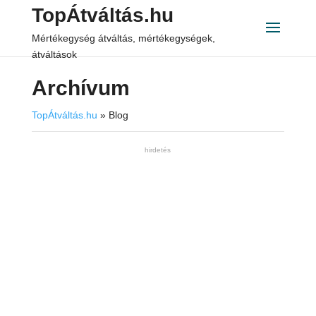
TopÁtváltás.hu
Mértékegység átváltás, mértékegységek,
átváltások
Archívum
TopÁtváltás.hu
»
Blog
hirdetés