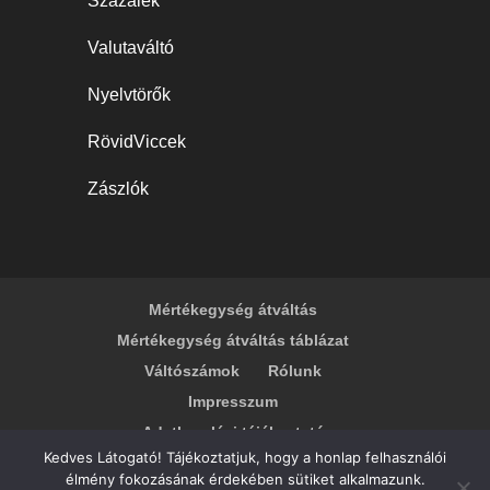
Százalék
Valutaváltó
Nyelvtörők
RövidViccek
Zászlók
Mértékegység átváltás
Mértékegység átváltás táblázat
Váltószámok
Rólunk
Impresszum
Adatkezelési tájékoztató
Kedves Látogató! Tájékoztatjuk, hogy a honlap felhasználói
élmény fokozásának érdekében sütiket alkalmazunk.