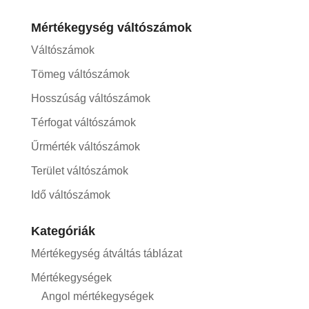
Mértékegység váltószámok
Váltószámok
Tömeg váltószámok
Hosszúság váltószámok
Térfogat váltószámok
Űrmérték váltószámok
Terület váltószámok
Idő váltószámok
Kategóriák
Mértékegység átváltás táblázat
Mértékegységek
Angol mértékegységek