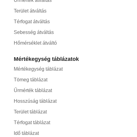
Űrmérték átváltás
Terület átváltás
Térfogat átváltás
Sebesség átváltás
Hőmérséklet átváltó
Mértékegység táblázatok
Mértékegység táblázat
Tömeg táblázat
Űrmérték táblázat
Hosszúság táblázat
Terület táblázat
Térfogat táblázat
Idő táblázat