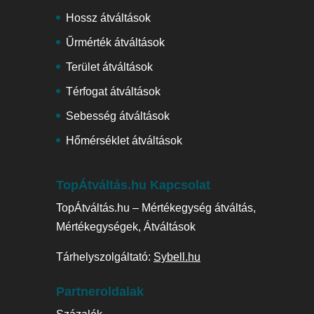
Hossz átváltások
Űrmérték átváltások
Terület átváltások
Térfogat átváltások
Sebesség átváltások
Hőmérséklet átváltások
TopÁtváltás.hu Kapcsolat
TopÁtváltás.hu – Mértékegység átváltás,
Mértékegységek, Átváltások
Tárhelyszolgáltató:
Sybell.hu
Partneroldalak