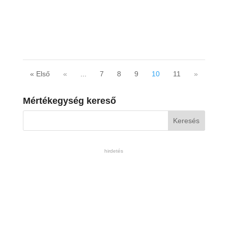
« Első
«
...
7
8
9
10
11
»
Mértékegység kereső
hirdetés