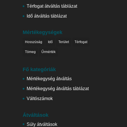
Térfogat átváltás táblázat
Idő átváltás táblázat
Mértékegységek
Hosszúság
Idő
Terület
Térfogat
Tömeg
Űrmérték
Fő kategóriák
Mértékegység átváltás
Mértékegység átváltás táblázat
Váltószámok
Átváltások
Súly átváltások