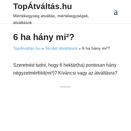
TopÁtváltás.hu
Mértékegység átváltás, mértékegységek,
átváltások
6 ha hány mi²?
TopÁtváltás.hu
»
Terület átváltások
»
6 ha hány mi²?
Szeretnéd tudni, hogy 6 hektár(ha) pontosan hány
négyzetmérföld(mi²)? Kíváncsi vagy az átváltásra?
hirdetés