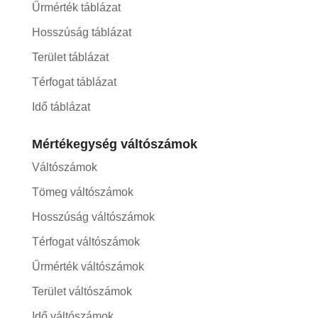
Űrmérték táblázat
Hosszúság táblázat
Terület táblázat
Térfogat táblázat
Idő táblázat
Mértékegység váltószámok
Váltószámok
Tömeg váltószámok
Hosszúság váltószámok
Térfogat váltószámok
Űrmérték váltószámok
Terület váltószámok
Idő váltószámok