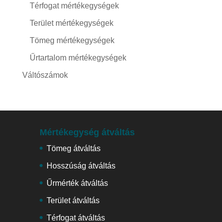
Térfogat mértékegységek
Terület mértékegységek
Tömeg mértékegységek
Űrtartalom mértékegységek
Váltószámok
Mértékegység átváltás
Tömeg átváltás
Hosszúság átváltás
Űrmérték átváltás
Terület átváltás
Térfogat átváltás