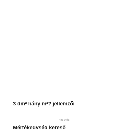
3 dm² hány m²? jellemzői
hirdetés:
Mértékegység kereső