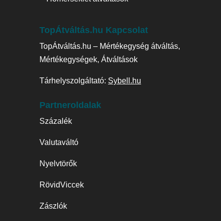
TopÁtváltás.hu Kapcsolat
TopÁtváltás.hu – Mértékegység átváltás,
Mértékegységek, Átváltások
Tárhelyszolgáltató:
Sybell.hu
Partneroldalak
Százalék
Valutaváltó
Nyelvtörők
RövidViccek
Zászlók