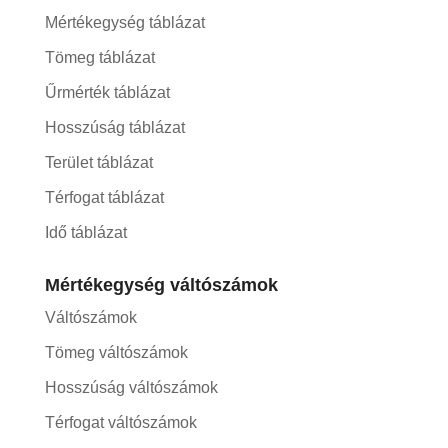
Mértékegység táblázat
Tömeg táblázat
Űrmérték táblázat
Hosszúság táblázat
Terület táblázat
Térfogat táblázat
Idő táblázat
Mértékegység váltószámok
Váltószámok
Tömeg váltószámok
Hosszúság váltószámok
Térfogat váltószámok