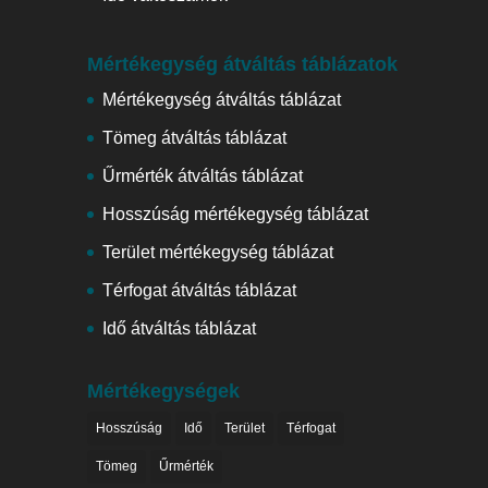
Mértékegység átváltás táblázatok
Mértékegység átváltás táblázat
Tömeg átváltás táblázat
Űrmérték átváltás táblázat
Hosszúság mértékegység táblázat
Terület mértékegység táblázat
Térfogat átváltás táblázat
Idő átváltás táblázat
Mértékegységek
Hosszúság
Idő
Terület
Térfogat
Tömeg
Űrmérték