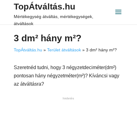
TopÁtváltás.hu
Mértékegység átváltás, mértékegységek,
átváltások
3 dm² hány m²?
TopÁtváltás.hu
»
Terület átváltások
»
3 dm² hány m²?
Szeretnéd tudni, hogy 3 négyzetdeciméter(dm²)
pontosan hány négyzetméter(m²)? Kíváncsi vagy
az átváltásra?
hirdetés