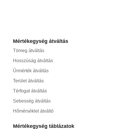
Mértékegység átváltás
Tömeg átváltás
Hosszúság átváltás
Űrmérték átváltás
Terület átváltás
Térfogat átváltás
Sebesség átváltás
Hőmérséklet átváltó
Mértékegység táblázatok