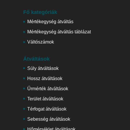
Fő kategóriák
Mértékegység átváltás
Mértékegység átváltás táblázat
Váltószámok
Átváltások
Súly átváltások
Hossz átváltások
Űrmérték átváltások
Terület átváltások
Térfogat átváltások
Sebesség átváltások
Hőmérséklet átváltások