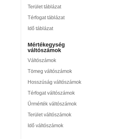
Terület táblázat
Térfogat táblázat
Idő táblázat
Mértékegység
váltószámok
Váltószámok
Tömeg váltószámok
Hosszúság váltószámok
Térfogat váltószámok
Űrmérték váltószámok
Terület váltószámok
Idő váltószámok