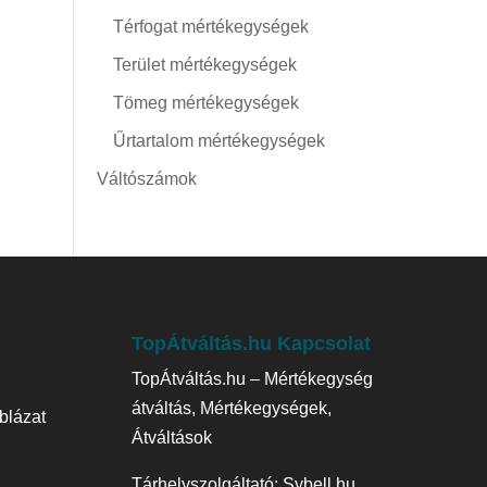
Térfogat mértékegységek
Terület mértékegységek
Tömeg mértékegységek
Űrtartalom mértékegységek
Váltószámok
TopÁtváltás.hu Kapcsolat
TopÁtváltás.hu – Mértékegység
átváltás, Mértékegységek,
blázat
Átváltások
Tárhelyszolgáltató:
Sybell.hu