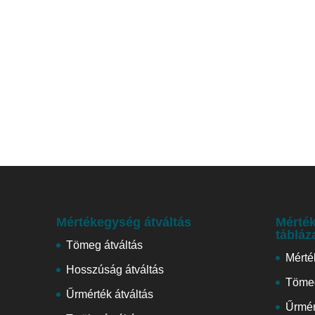
Mértékegység átváltás
Mérték
tábláz
Tömeg átváltás
Mérté
Hosszúság átváltás
Tömeg
Űrmérték átváltás
Űrmér