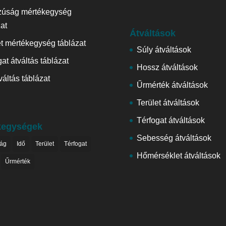
zúság mértékegység
zat
Átváltások
et mértékegység táblázat
Súly átváltások
at átváltás táblázat
Hossz átváltások
váltás táblázat
Űrmérték átváltások
Terület átváltások
Térfogat átváltások
kegységek
Sebesség átváltások
ág
Idő
Terület
Térfogat
Hőmérséklet átváltások
Űrmérték