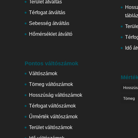
Terület átváltás
Hoss
Térfogat átváltás
táblá
Sebesség átváltás
Terül
Hőmérséklet átváltó
Térfog
Idő át
Pontos váltószámok
Váltószámok
Mérté
Tömeg váltószámok
Hosszús
Hosszúság váltószámok
Tömeg
Térfogat váltószámok
Űrmérték váltószámok
Terület váltószámok