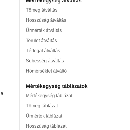
Mértékegység átváltás
Tömeg átváltás
Hosszúság átváltás
Űrmérték átváltás
Terület átváltás
Térfogat átváltás
Sebesség átváltás
Hőmérséklet átváltó
Mértékegység táblázatok
Ha
Mértékegység táblázat
Tömeg táblázat
Űrmérték táblázat
Hosszúság táblázat