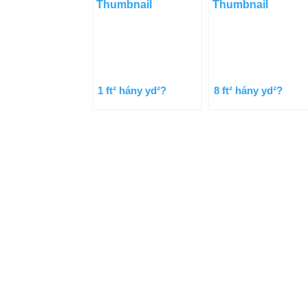
1 ft² hány yd²?
8 ft² hány yd²?