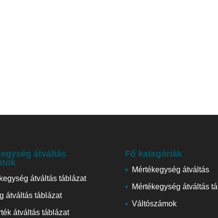
egység átváltás
Fő kategóriák
atok
Mértékegység átváltás
kegység átváltás táblázat
Mértékegység átváltás tá
 átváltás táblázat
Váltószámok
ték átváltás táblázat