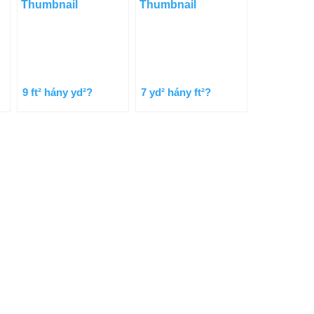
9 ft² hány yd²?
7 yd² hány ft²?