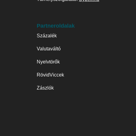
Partneroldalak
Százalék
Valutaváltó
Nyelvtörők
RövidViccek
Zászlók