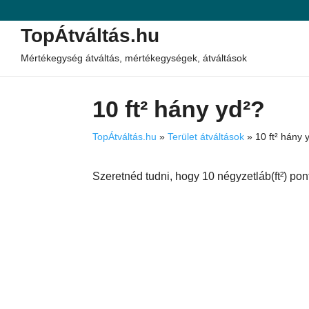
TopÁtváltás.hu
Mértékegység átváltás, mértékegységek, átváltások
10 ft² hány yd²?
TopÁtváltás.hu
»
Terület átváltások
»
10 ft² hány 
Szeretnéd tudni, hogy 10 négyzetláb(ft²) po