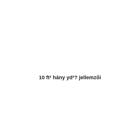
10 ft² hány yd²? jellemzői