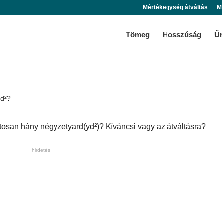
Mértékegység átváltás
M
Tömeg
Hosszúság
Ű
yd²?
ntosan hány négyzetyard(yd²)? Kíváncsi vagy az átváltásra?
hirdetés