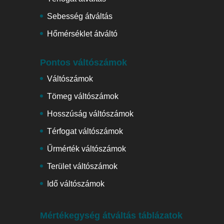
Sebesség átváltás
Hőmérséklet átváltó
Pontos váltószámok
Váltószámok
Tömeg váltószámok
Hosszúság váltószámok
Térfogat váltószámok
Űrmérték váltószámok
Terület váltószámok
Idő váltószámok
Mértékegység átváltás táblázatok