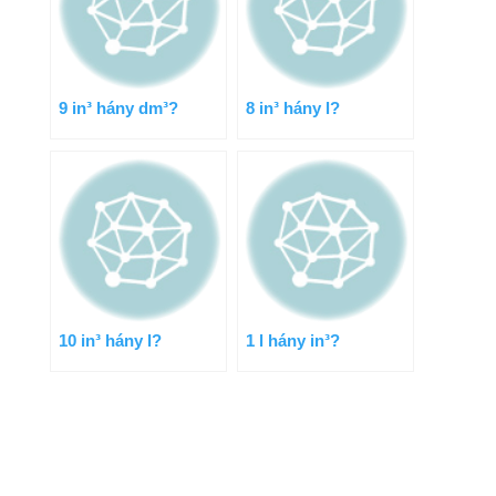
9 in³ hány dm³?
8 in³ hány l?
10 in³ hány l?
1 l hány in³?