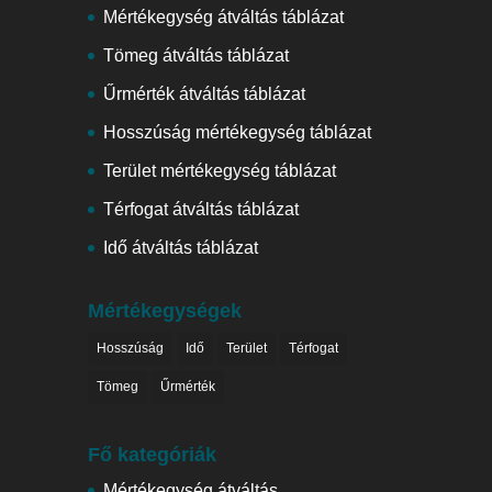
Mértékegység átváltás táblázat
Tömeg átváltás táblázat
Űrmérték átváltás táblázat
Hosszúság mértékegység táblázat
Terület mértékegység táblázat
Térfogat átváltás táblázat
Idő átváltás táblázat
Mértékegységek
Hosszúság
Idő
Terület
Térfogat
Tömeg
Űrmérték
Fő kategóriák
Mértékegység átváltás