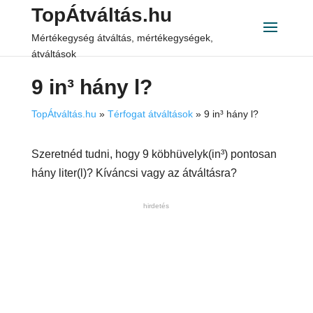
TopÁtváltás.hu
Mértékegység átváltás, mértékegységek,
átváltások
9 in³ hány l?
TopÁtváltás.hu
»
Térfogat átváltások
»
9 in³ hány l?
Szeretnéd tudni, hogy 9 köbhüvelyk(in³) pontosan
hány liter(l)? Kíváncsi vagy az átváltásra?
hirdetés