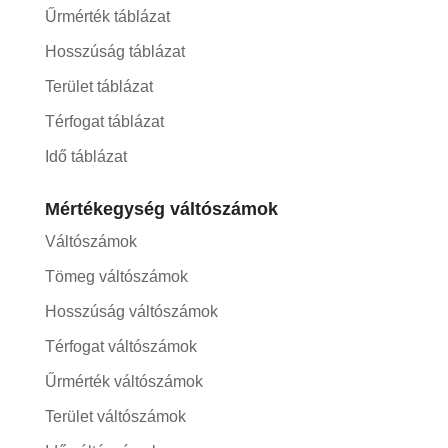
Űrmérték táblázat
Hosszúság táblázat
Terület táblázat
Térfogat táblázat
Idő táblázat
Mértékegység váltószámok
Váltószámok
Tömeg váltószámok
Hosszúság váltószámok
Térfogat váltószámok
Űrmérték váltószámok
Terület váltószámok