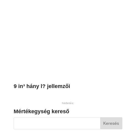
9 in³ hány l? jellemzői
hirdetés:
Mértékegység kereső