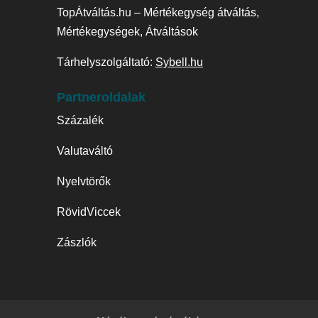
TopÁtváltás.hu – Mértékegység átváltás,
Mértékegységek, Átváltások
Tárhelyszolgáltató:
Sybell.hu
Partneroldalak
Százalék
Valutaváltó
Nyelvtörők
RövidViccek
Zászlók