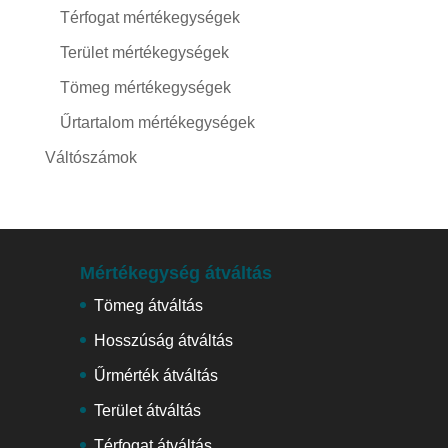
Térfogat mértékegységek
Terület mértékegységek
Tömeg mértékegységek
Űrtartalom mértékegységek
Váltószámok
Mértékegység átváltás
Tömeg átváltás
Hosszúság átváltás
Űrmérték átváltás
Terület átváltás
Térfogat átváltás