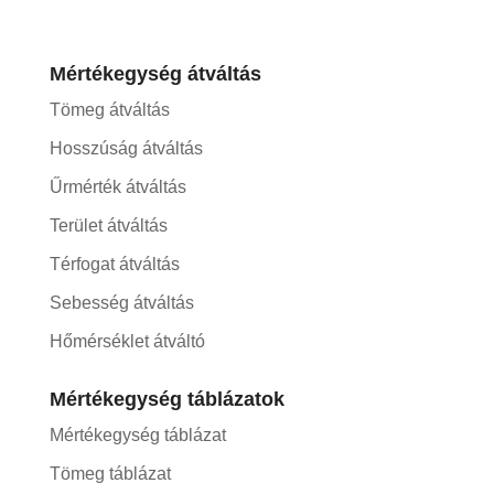
Mértékegység átváltás
Tömeg átváltás
Hosszúság átváltás
Űrmérték átváltás
Terület átváltás
Térfogat átváltás
Sebesség átváltás
Hőmérséklet átváltó
Mértékegység táblázatok
Mértékegység táblázat
Tömeg táblázat