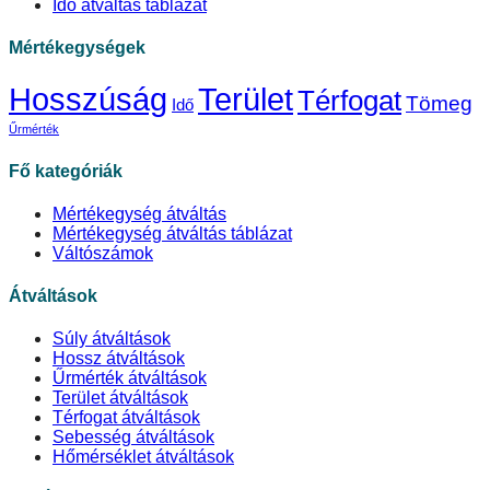
Idő átváltás táblázat
Mértékegységek
Hosszúság
Terület
Térfogat
Tömeg
Idő
Űrmérték
Fő kategóriák
Mértékegység átváltás
Mértékegység átváltás táblázat
Váltószámok
Átváltások
Súly átváltások
Hossz átváltások
Űrmérték átváltások
Terület átváltások
Térfogat átváltások
Sebesség átváltások
Hőmérséklet átváltások