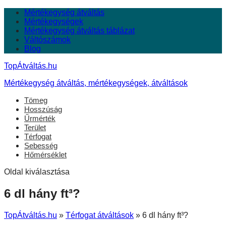
Mértékegység átváltás
Mértékegységek
Mértékegység átváltás táblázat
Váltószámok
Blog
TopÁtváltás.hu
Mértékegység átváltás, mértékegységek, átváltások
Tömeg
Hosszúság
Űrmérték
Terület
Térfogat
Sebesség
Hőmérséklet
Oldal kiválasztása
6 dl hány ft³?
TopÁtváltás.hu
»
Térfogat átváltások
»
6 dl hány ft³?