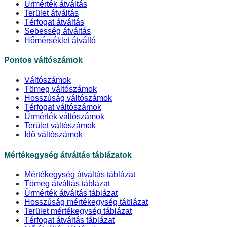
Űrmérték átváltás
Terület átváltás
Térfogat átváltás
Sebesség átváltás
Hőmérséklet átváltó
Pontos váltószámok
Váltószámok
Tömeg váltószámok
Hosszúság váltószámok
Térfogat váltószámok
Űrmérték váltószámok
Terület váltószámok
Idő váltószámok
Mértékegység átváltás táblázatok
Mértékegység átváltás táblázat
Tömeg átváltás táblázat
Űrmérték átváltás táblázat
Hosszúság mértékegység táblázat
Terület mértékegység táblázat
Térfogat átváltás táblázat