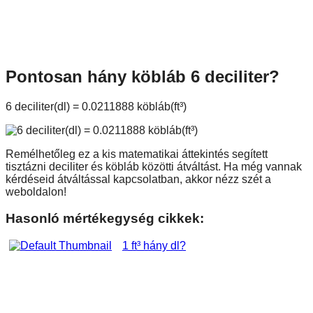
Pontosan hány köbláb 6 deciliter?
6 deciliter(dl) = 0.0211888 köbláb(ft³)
Remélhetőleg ez a kis matematikai áttekintés segített
tisztázni deciliter és köbláb közötti átváltást. Ha még vannak
kérdéseid átváltással kapcsolatban, akkor nézz szét a
weboldalon!
Hasonló mértékegység cikkek:
1 ft³ hány dl?