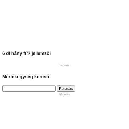
6 dl hány ft³? jellemzői
hirdetés:
Mértékegység kereső
Keresés:
hirdetés