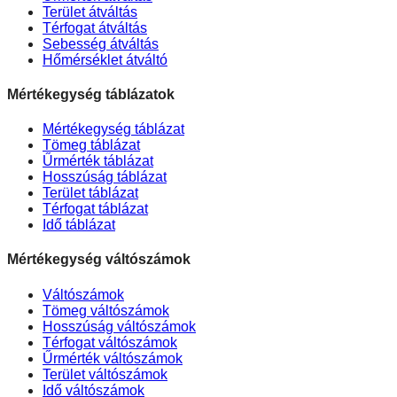
Terület átváltás
Térfogat átváltás
Sebesség átváltás
Hőmérséklet átváltó
Mértékegység táblázatok
Mértékegység táblázat
Tömeg táblázat
Űrmérték táblázat
Hosszúság táblázat
Terület táblázat
Térfogat táblázat
Idő táblázat
Mértékegység váltószámok
Váltószámok
Tömeg váltószámok
Hosszúság váltószámok
Térfogat váltószámok
Űrmérték váltószámok
Terület váltószámok
Idő váltószámok