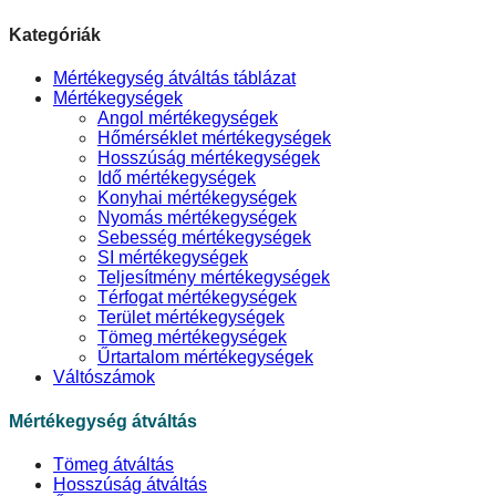
Kategóriák
Mértékegység átváltás táblázat
Mértékegységek
Angol mértékegységek
Hőmérséklet mértékegységek
Hosszúság mértékegységek
Idő mértékegységek
Konyhai mértékegységek
Nyomás mértékegységek
Sebesség mértékegységek
SI mértékegységek
Teljesítmény mértékegységek
Térfogat mértékegységek
Terület mértékegységek
Tömeg mértékegységek
Űrtartalom mértékegységek
Váltószámok
Mértékegység átváltás
Tömeg átváltás
Hosszúság átváltás