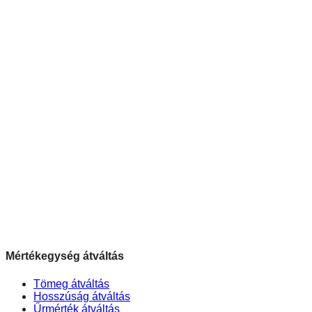
Mértékegység átváltás
Tömeg átváltás
Hosszúság átváltás
Űrmérték átváltás