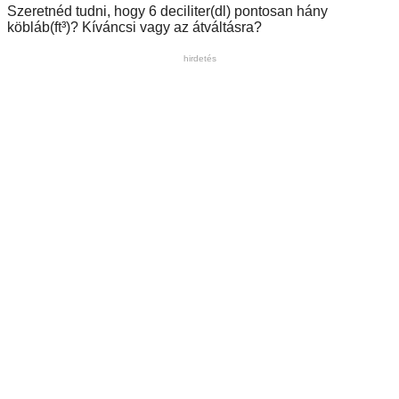
Szeretnéd tudni, hogy 6 deciliter(dl) pontosan hány
köbláb(ft³)? Kíváncsi vagy az átváltásra?
hirdetés