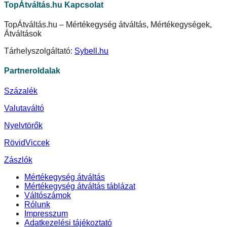
TopÁtváltás.hu Kapcsolat
TopÁtváltás.hu – Mértékegység átváltás, Mértékegységek,
Átváltások
Tárhelyszolgáltató:
Sybell.hu
Partneroldalak
Százalék
Valutaváltó
Nyelvtörők
RövidViccek
Zászlók
Mértékegység átváltás
Mértékegység átváltás táblázat
Váltószámok
Rólunk
Impresszum
Adatkezelési tájékoztató