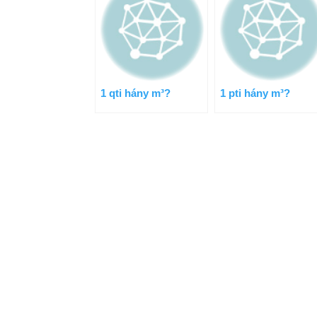
1 qti hány m³?
1 pti hány m³?