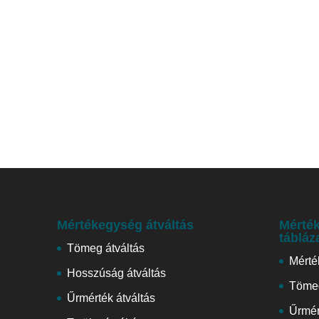
Mértékegység átváltás
Mérték
tábláz
Tömeg átváltás
Mérté
Hosszúság átváltás
Tömeg
Űrmérték átváltás
Űrmér