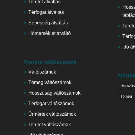
Terület átváltás
Hoss
Térfogat átváltás
táblá
Sebesség átváltás
Terül
Hőmérséklet átváltó
Térfog
Idő át
Pontos váltószámok
Váltószámok
Mérté
Tömeg váltószámok
Hosszús
Hosszúság váltószámok
Tömeg
Térfogat váltószámok
Űrmérték váltószámok
Terület váltószámok