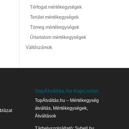
Térfogat mértékegységek
Terület mértékegységek
Tömeg mértékegységek
Űrtartalom mértékegységek
Váltószámok
TopÁtváltás.hu Kapcsolat
TopÁtváltás.hu – Mértékegység
átváltás, Mértékegységek,
blázat
Átváltások
Tárhelyszolgáltató:
Sybell.hu