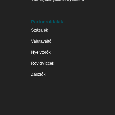
Partneroldalak
Százalék
Valutaváltó
Nyelvtörők
RövidViccek
Zászlók