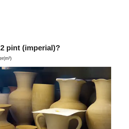
 pint (imperial)?
er(m³)