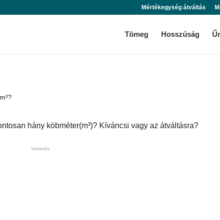
Mértékegység átváltás
M
Tömeg
Hosszúság
Ű
 m³?
 pontosan hány köbméter(m³)? Kíváncsi vagy az átváltásra?
hirdetés