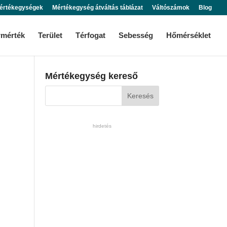
értékegységek
Mértékegység átváltás táblázat
Váltószámok
Blog
rmérték
Terület
Térfogat
Sebesség
Hőmérséklet
Mértékegység kereső
hirdetés