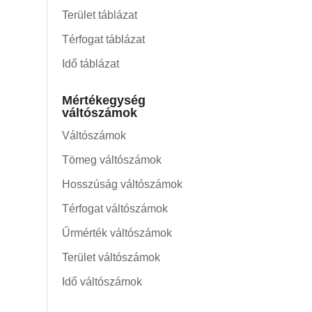
Terület táblázat
Térfogat táblázat
Idő táblázat
Mértékegység
váltószámok
Váltószámok
Tömeg váltószámok
Hosszúság váltószámok
Térfogat váltószámok
Űrmérték váltószámok
Terület váltószámok
Idő váltószámok