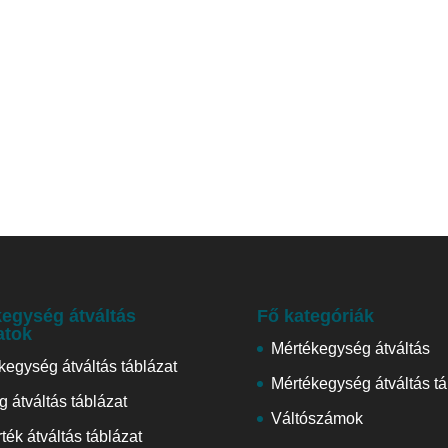
egység átváltás
Fő kategóriák
atok
Mértékegység átváltás
kegység átváltás táblázat
Mértékegység átváltás tá
 átváltás táblázat
Váltószámok
ték átváltás táblázat