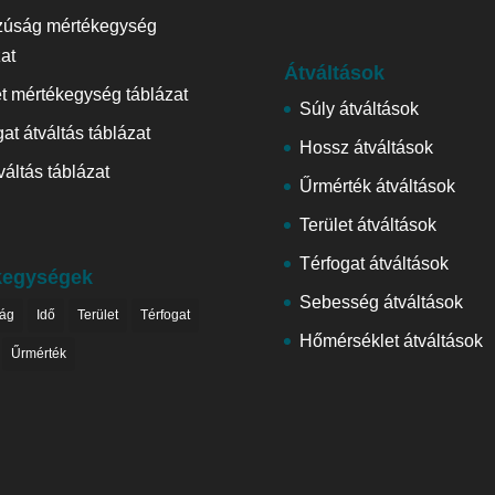
zúság mértékegység
zat
Átváltások
et mértékegység táblázat
Súly átváltások
at átváltás táblázat
Hossz átváltások
váltás táblázat
Űrmérték átváltások
Terület átváltások
Térfogat átváltások
kegységek
Sebesség átváltások
ág
Idő
Terület
Térfogat
Hőmérséklet átváltások
Űrmérték