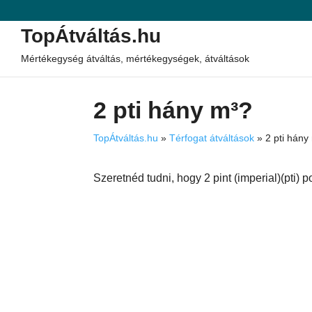
TopÁtváltás.hu
Mértékegység átváltás, mértékegységek, átváltások
2 pti hány m³?
TopÁtváltás.hu
»
Térfogat átváltások
»
2 pti hány
Szeretnéd tudni, hogy 2 pint (imperial)(pti)