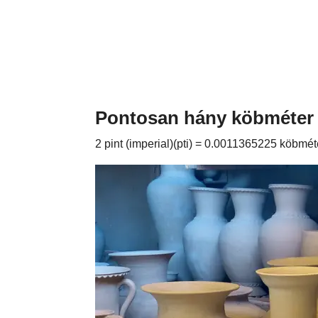
Pontosan hány köbméter 2
2 pint (imperial)(pti) = 0.0011365225 köbmét