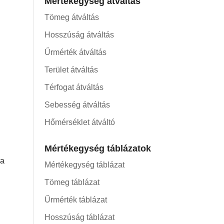
Mértékegység átváltás
Tömeg átváltás
Hosszúság átváltás
Űrmérték átváltás
Terület átváltás
Térfogat átváltás
Sebesség átváltás
Hőmérséklet átváltó
Mértékegység táblázatok
Ha
Mértékegység táblázat
Tömeg táblázat
Űrmérték táblázat
Hosszúság táblázat