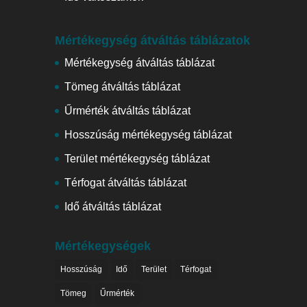
Mértékegység átváltás táblázatok
Mértékegység átváltás táblázat
Tömeg átváltás táblázat
Űrmérték átváltás táblázat
Hosszúság mértékegység táblázat
Terület mértékegység táblázat
Térfogat átváltás táblázat
Idő átváltás táblázat
Mértékegységek
Hosszúság
Idő
Terület
Térfogat
Tömeg
Űrmérték