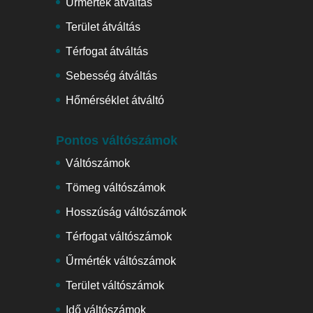
Űrmérték átváltás
Terület átváltás
Térfogat átváltás
Sebesség átváltás
Hőmérséklet átváltó
Pontos váltószámok
Váltószámok
Tömeg váltószámok
Hosszúság váltószámok
Térfogat váltószámok
Űrmérték váltószámok
Terület váltószámok
Idő váltószámok