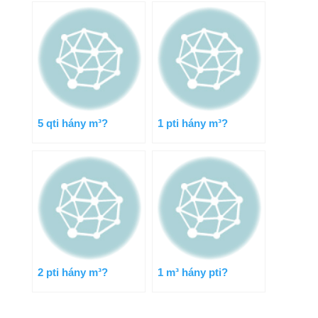
5 qti hány m³?
1 pti hány m³?
2 pti hány m³?
1 m³ hány pti?