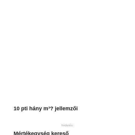
10 pti hány m³? jellemzői
hirdetés:
Mértékegység kereső