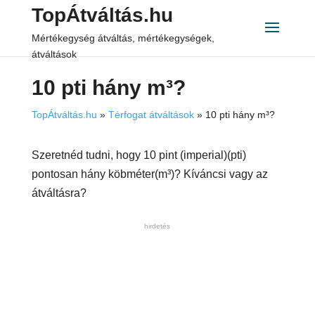
TopÁtváltás.hu
Mértékegység átváltás, mértékegységek,
átváltások
10 pti hány m³?
TopÁtváltás.hu
»
Térfogat átváltások
»
10 pti hány m³?
Szeretnéd tudni, hogy 10 pint (imperial)(pti)
pontosan hány köbméter(m³)? Kíváncsi vagy az
átváltásra?
hirdetés