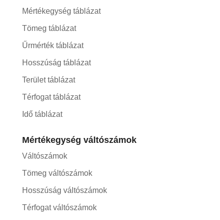
Mértékegység táblázat
Tömeg táblázat
Űrmérték táblázat
Hosszúság táblázat
Terület táblázat
Térfogat táblázat
Idő táblázat
Mértékegység váltószámok
Váltószámok
Tömeg váltószámok
Hosszúság váltószámok
Térfogat váltószámok