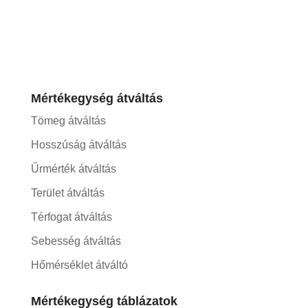
Mértékegység átváltás
Tömeg átváltás
Hosszúság átváltás
Űrmérték átváltás
Terület átváltás
Térfogat átváltás
Sebesség átváltás
Hőmérséklet átváltó
Mértékegység táblázatok