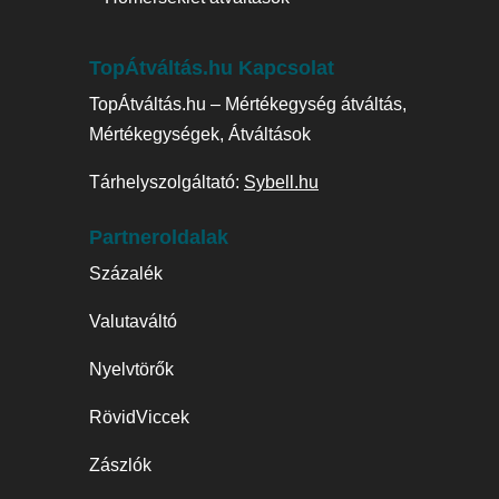
TopÁtváltás.hu Kapcsolat
TopÁtváltás.hu – Mértékegység átváltás,
Mértékegységek, Átváltások
Tárhelyszolgáltató:
Sybell.hu
Partneroldalak
Százalék
Valutaváltó
Nyelvtörők
RövidViccek
Zászlók