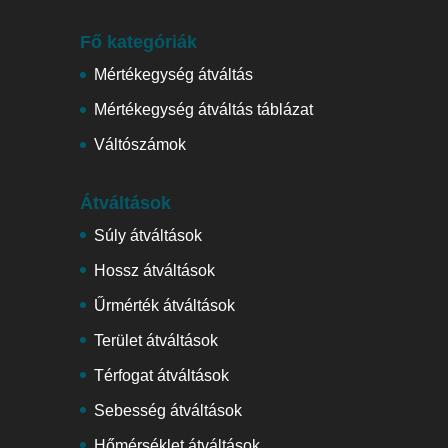
Fő kategóriák
Mértékegység átváltás
Mértékegység átváltás táblázat
Váltószámok
Átváltások
Súly átváltások
Hossz átváltások
Űrmérték átváltások
Terület átváltások
Térfogat átváltások
Sebesség átváltások
Hőmérséklet átváltások