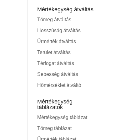
Mértékegység átváltás
Tömeg átváltás
Hosszúság átváltás
Űrmérték átváltás
Terület átváltás
Térfogat átváltás
Sebesség átváltás
Hőmérséklet átváltó
Mértékegység
táblázatok
Mértékegység táblázat
Tömeg táblázat
Űrmérték táblázat