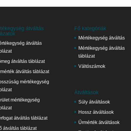
tékegység átváltás
Fő kategóriák
lázatok
Mértékegység átváltás
rtékegység átváltás
Mértékegység átváltás
blázat
táblázat
meg átváltás táblázat
Váltószámok
mérték átváltás táblázat
osszúság mértékegység
blázat
Átváltások
rület mértékegység
Súly átváltások
blázat
Hossz átváltások
rfogat átváltás táblázat
Űrmérték átváltások
ő átváltás táblázat