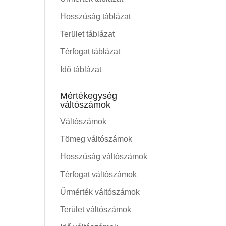
Hosszúság táblázat
Terület táblázat
Térfogat táblázat
Idő táblázat
Mértékegység
váltószámok
Váltószámok
Tömeg váltószámok
Hosszúság váltószámok
Térfogat váltószámok
Űrmérték váltószámok
Terület váltószámok