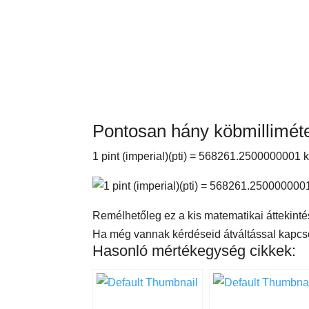
Pontosan hány köbmilliméter
1 pint (imperial)(pti) = 568261.2500000001 
Remélhetőleg ez a kis matematikai áttekintés s
Ha még vannak kérdéseid átváltással kapcso
Hasonló mértékegység cikkek: