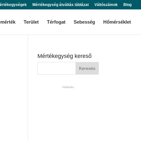
értékegységek
Mértékegység átváltás táblázat
Váltószámok
Blog
rmérték
Terület
Térfogat
Sebesség
Hőmérséklet
Mértékegység kereső
hirdetés