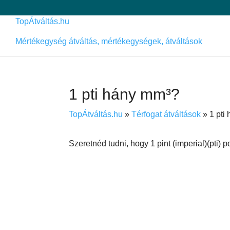
TopÁtváltás.hu
Mértékegység átváltás, mértékegységek, átváltások
1 pti hány mm³?
TopÁtváltás.hu
»
Térfogat átváltások
»
1 pti
Szeretnéd tudni, hogy 1 pint (imperial)(pti)