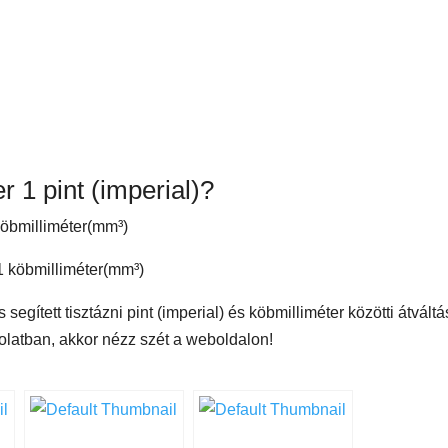
 1 pint (imperial)?
köbmilliméter(mm³)
egített tisztázni pint (imperial) és köbmilliméter közötti átváltás
latban, akkor nézz szét a weboldalon!