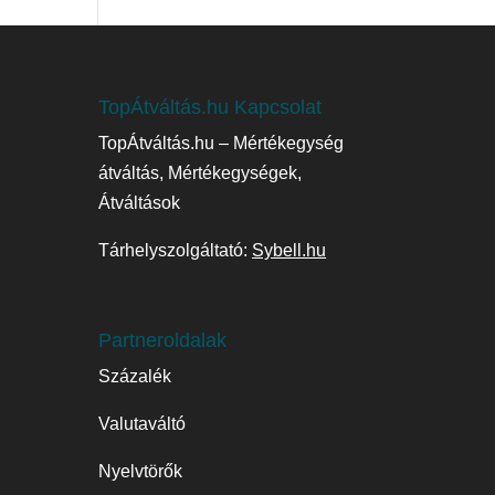
TopÁtváltás.hu Kapcsolat
TopÁtváltás.hu – Mértékegység
átváltás, Mértékegységek,
Átváltások
Tárhelyszolgáltató:
Sybell.hu
Partneroldalak
Százalék
Valutaváltó
Nyelvtörők