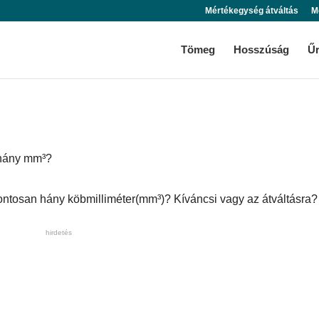
Mértékegység átváltás
M
Tömeg
Hosszúság
Ű
 hány mm³?
 pontosan hány köbmilliméter(mm³)? Kíváncsi vagy az átváltásra?
hirdetés