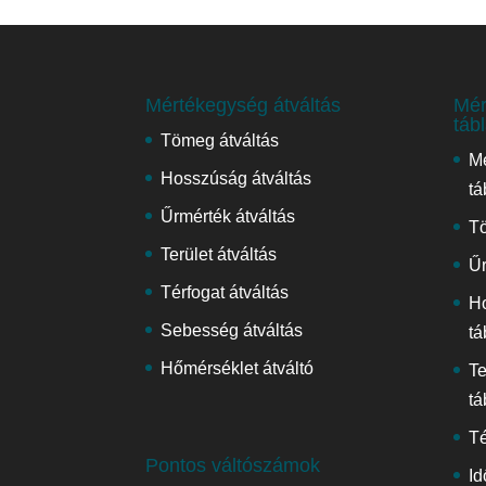
Mértékegység átváltás
Mér
táb
Tömeg átváltás
Mé
Hosszúság átváltás
tá
Űrmérték átváltás
Tö
Terület átváltás
Űr
Térfogat átváltás
H
Sebesség átváltás
tá
Hőmérséklet átváltó
Te
tá
Té
Pontos váltószámok
Id