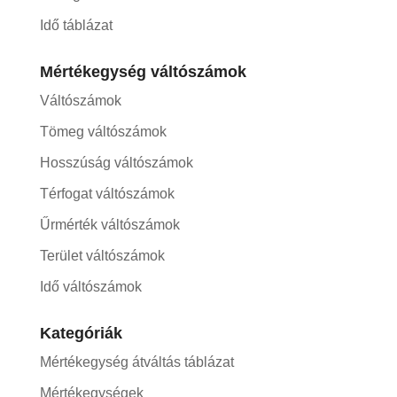
Idő táblázat
Mértékegység váltószámok
Váltószámok
Tömeg váltószámok
Hosszúság váltószámok
Térfogat váltószámok
Űrmérték váltószámok
Terület váltószámok
Idő váltószámok
Kategóriák
Mértékegység átváltás táblázat
Mértékegységek