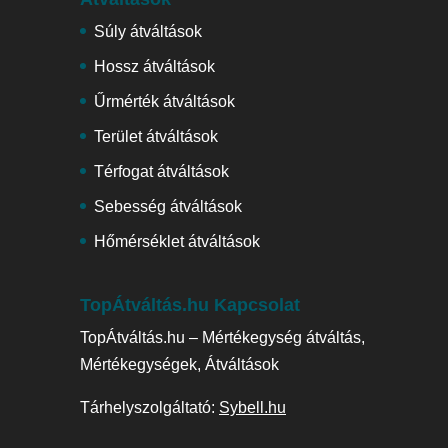
Súly átváltások
Hossz átváltások
Űrmérték átváltások
Terület átváltások
Térfogat átváltások
Sebesség átváltások
Hőmérséklet átváltások
TopÁtváltás.hu Kapcsolat
TopÁtváltás.hu – Mértékegység átváltás,
Mértékegységek, Átváltások
Tárhelyszolgáltató:
Sybell.hu