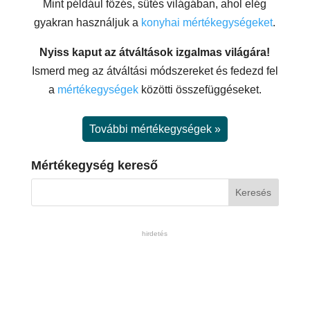
Mint például főzés, sütés világában, ahol elég
gyakran használjuk a
konyhai mértékegységeket
.
Nyiss kaput az átváltások izgalmas világára!
Ismerd meg az átváltási módszereket és fedezd fel
a
mértékegységek
közötti összefüggéseket.
További mértékegységek »
Mértékegység kereső
hirdetés