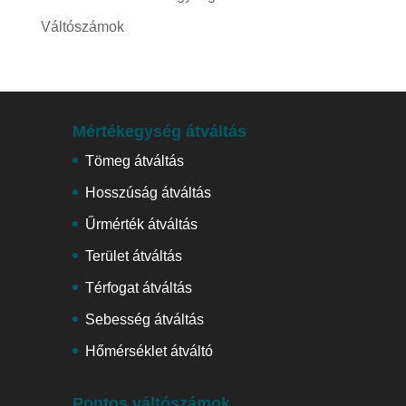
Váltószámok
Mértékegység átváltás
Tömeg átváltás
Hosszúság átváltás
Űrmérték átváltás
Terület átváltás
Térfogat átváltás
Sebesség átváltás
Hőmérséklet átváltó
Pontos váltószámok