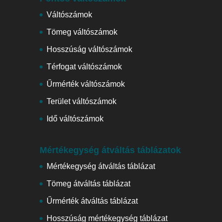
Váltószámok
Tömeg váltószámok
Hosszúság váltószámok
Térfogat váltószámok
Űrmérték váltószámok
Terület váltószámok
Idő váltószámok
Mértékegység átváltás táblázatok
Mértékegység átváltás táblázat
Tömeg átváltás táblázat
Űrmérték átváltás táblázat
Hosszúság mértékegység táblázat