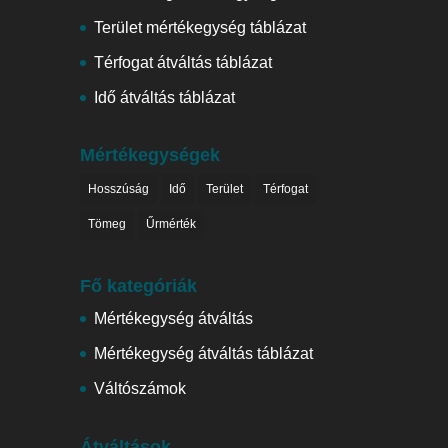
Terület mértékegység táblázat
Térfogat átváltás táblázat
Idő átváltás táblázat
Mértékegységek
Hosszúság
Idő
Terület
Térfogat
Tömeg
Űrmérték
Fő kategóriák
Mértékegység átváltás
Mértékegység átváltás táblázat
Váltószámok
Átváltások