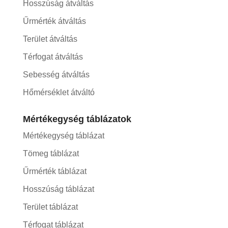
Hosszúság átváltás
Űrmérték átváltás
Terület átváltás
Térfogat átváltás
Sebesség átváltás
Hőmérséklet átváltó
Mértékegység táblázatok
Mértékegység táblázat
Tömeg táblázat
Űrmérték táblázat
Hosszúság táblázat
Terület táblázat
Térfogat táblázat