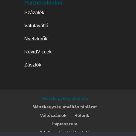
Partneroldalak
Százalék
Valutaváltó
Nyelvtörők
RövidViccek
Zászlók
Mértékegység átváltás
Mértékegység átváltás táblázat
Váltószámok
Rólunk
Impresszum
Adatkezelési tájékoztató